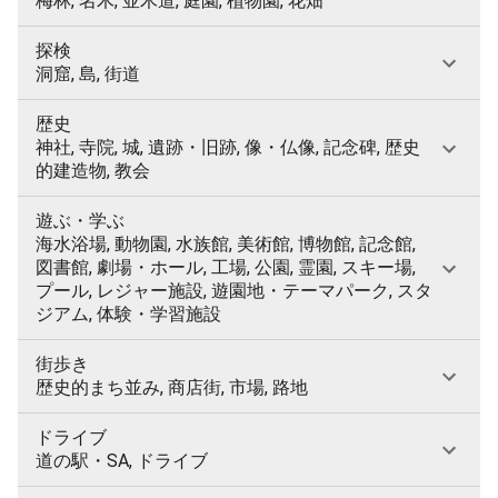
梅林, 名木, 並木道, 庭園, 植物園, 花畑
探検
洞窟, 島, 街道
歴史
神社, 寺院, 城, 遺跡・旧跡, 像・仏像, 記念碑, 歴史
的建造物, 教会
遊ぶ・学ぶ
海水浴場, 動物園, 水族館, 美術館, 博物館, 記念館,
図書館, 劇場・ホール, 工場, 公園, 霊園, スキー場,
プール, レジャー施設, 遊園地・テーマパーク, スタ
ジアム, 体験・学習施設
街歩き
歴史的まち並み, 商店街, 市場, 路地
ドライブ
道の駅・SA, ドライブ