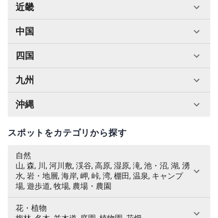
近畿
中国
四国
九州
沖縄
スポットをカテゴリから探す
自然
山, 森, 川, 河川敷, 渓谷, 高原, 湿原, 滝, 池・沼, 湖, 湧
水, 岩・地層, 海岸, 岬, 峠, 湾, 棚田, 温泉, キャンプ
場, 遊歩道, 牧場, 農場・農園
花・植物