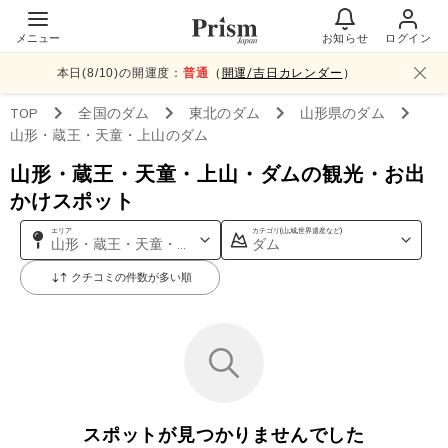
メニュー
お知らせ
ログイン
本日(
8
/
10
)の開運度：
普通
（
開運/吉日カレンダー
）
TOP
全国
のダム
東北
のダム
山形県
のダム
山形・蔵王・天童・上山
のダム
山形・蔵王・天童・上山・ダムの観光・お出
かけスポット
エリア
カテゴリ(山,城,世界遺産など)
山形・蔵王・天童・上山
ダム
クチコミの件数が多い順
スポットが見つかりませんでした