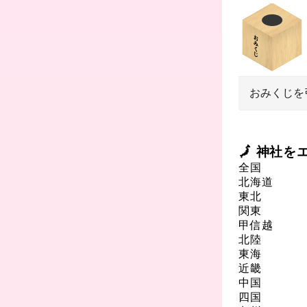
おみくじを
🗾 神社
全国
北海道
東北
関東
甲信越
北陸
東海
近畿
中国
四国