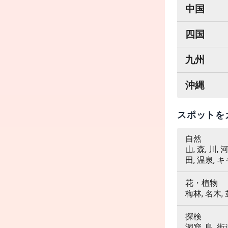
中国
四国
九州
沖縄
スポットを
自然
山, 森, 川,
田, 温泉, 
花・植物
梅林, 名木,
探検
洞窟, 島, 街