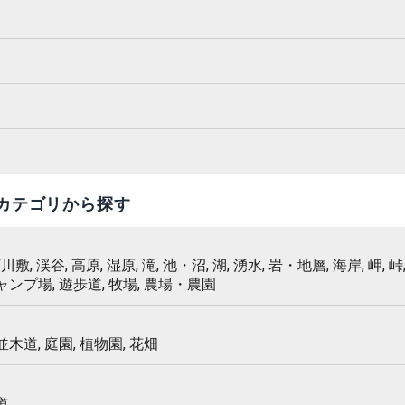
カテゴリから探す
 河川敷, 渓谷, 高原, 湿原, 滝, 池・沼, 湖, 湧水, 岩・地層, 海岸, 岬, 峠,
キャンプ場, 遊歩道, 牧場, 農場・農園
 並木道, 庭園, 植物園, 花畑
道