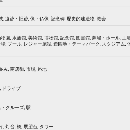
 城, 遺跡・旧跡, 像・仏像, 記念碑, 歴史的建造物, 教会
物園, 水族館, 美術館, 博物館, 記念館, 図書館, 劇場・ホール, 工場
ー場, プール, レジャー施設, 遊園地・テーマパーク, スタジアム,
み, 商店街, 市場, 路地
, ドライブ
船・クルーズ, 駅
 灯台, 橋, 展望台, タワー