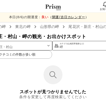
お知
本日(
8
/
6
)の開運度：
良い
（
開運/吉日カレンダー
）
の岬
東北
の岬
山形県
の岬
尾花沢・新庄・村山
庄・村山・岬の観光・お出かけスポット
カテゴリ(山,城,世界遺産など)
庄・村山
岬
クチコミの件数が多い順
スポットが見つかりませんでした
条件を変更して再度検索してください