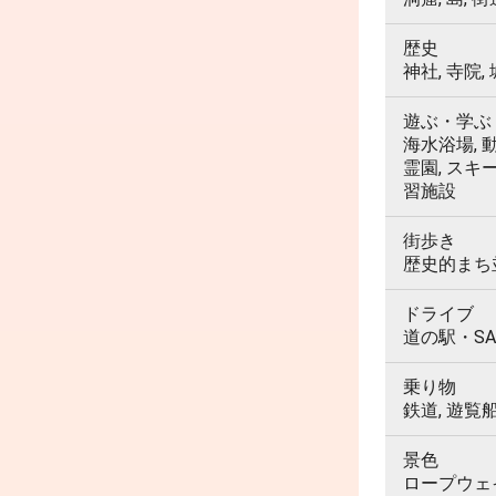
歴史
神社, 寺院,
遊ぶ・学ぶ
海水浴場, 動
霊園, スキ
習施設
街歩き
歴史的まち並
ドライブ
道の駅・SA
乗り物
鉄道, 遊覧
景色
ロープウェイ,