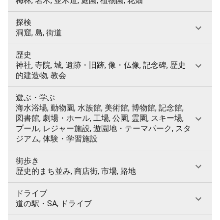
梅林, 名木, 並木道, 庭園, 植物園, 花畑
探検
洞窟, 島, 街道
歴史
神社, 寺院, 城, 遺跡・旧跡, 像・仏像, 記念碑, 歴史
的建造物, 教会
遊ぶ・学ぶ
海水浴場, 動物園, 水族館, 美術館, 博物館, 記念館,
図書館, 劇場・ホール, 工場, 公園, 霊園, スキー場,
プール, レジャー施設, 遊園地・テーマパーク, スタ
ジアム, 体験・学習施設
街歩き
歴史的まち並み, 商店街, 市場, 路地
ドライブ
道の駅・SA, ドライブ