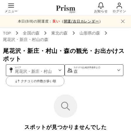
メニュー
お知らせ
ログイン
本日(
8
/
8
)の開運度：
良い
（
開運/吉日カレンダー
）
TOP
全国
の森
東北
の森
山形県
の森
尾花沢・新庄・村山
の森
尾花沢・新庄・村山・森の観光・お出かけス
ポット
エリア
カテゴリ(山,城,世界遺産など)
尾花沢・新庄・村山
森
クチコミの件数が多い順
スポットが見つかりませんでした