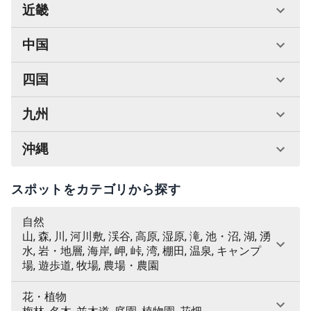
近畿
中国
四国
九州
沖縄
スポットをカテゴリから探す
自然
山, 森, 川, 河川敷, 渓谷, 高原, 湿原, 滝, 池・沼, 湖, 湧
水, 岩・地層, 海岸, 岬, 峠, 湾, 棚田, 温泉, キャンプ
場, 遊歩道, 牧場, 農場・農園
花・植物