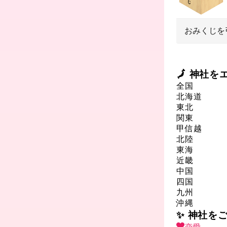
おみくじを
🗾 神社
全国
北海道
東北
関東
甲信越
北陸
東海
近畿
中国
四国
九州
沖縄
✨ 神社を