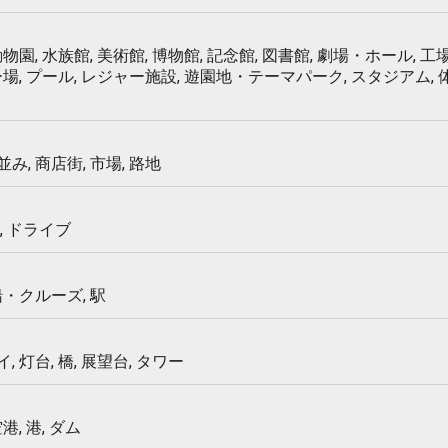
物園, 水族館, 美術館, 博物館, 記念館, 図書館, 劇場・ホール, 工場
ー場, プール, レジャー施設, 遊園地・テーマパーク, スタジアム,
み, 商店街, 市場, 路地
, ドライブ
船・クルーズ, 駅
 灯台, 橋, 展望台, タワー
港, 港, ダム