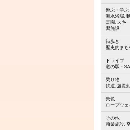
遊ぶ・学ぶ
海水浴場, 動
霊園, スキ
習施設
街歩き
歴史的まち並
ドライブ
道の駅・SA
乗り物
鉄道, 遊覧
景色
ロープウェイ,
その他
商業施設, 空