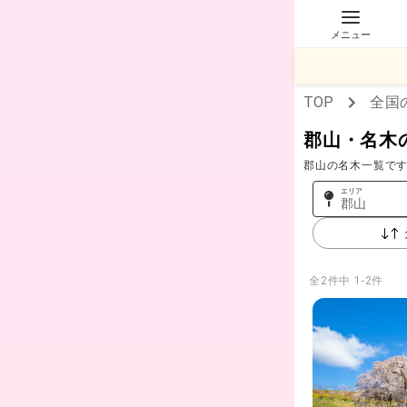
メニュー
TOP
全国
郡山・名木
郡山の名木一覧で
エリア
郡山
全
2
件中
1-2件