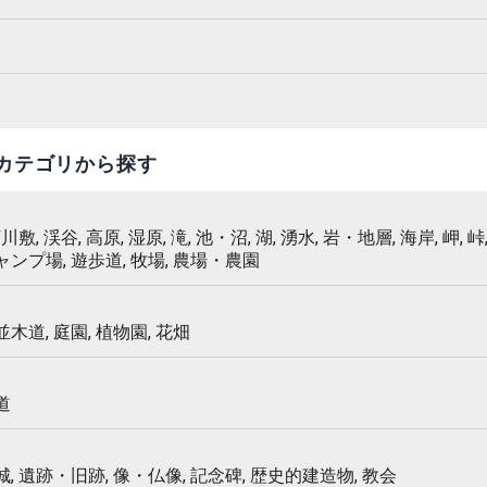
カテゴリから探す
 河川敷, 渓谷, 高原, 湿原, 滝, 池・沼, 湖, 湧水, 岩・地層, 海岸, 岬, 峠,
キャンプ場, 遊歩道, 牧場, 農場・農園
 並木道, 庭園, 植物園, 花畑
道
 城, 遺跡・旧跡, 像・仏像, 記念碑, 歴史的建造物, 教会