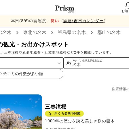
お知
本日(
8
/
6
)の開運度：
良い
（
開運/吉日カレンダー
）
の名木
東北
の名木
福島県
の名木
郡山
の名木
の観光・お出かけスポット
す。三春滝桜や延命地蔵尊・紅枝垂地蔵桜など2件を掲載しています。
カテゴリ(山,城,世界遺産など)
名木
クチコミの件数が多い順
位置情報
三春滝桜
さくら名所100選
1000年の歴史を誇る美しき桜の巨木