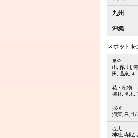
九州
沖縄
スポットを
自然
山, 森, 川,
田, 温泉, 
花・植物
梅林, 名木,
探検
洞窟, 島, 街
歴史
神社, 寺院,