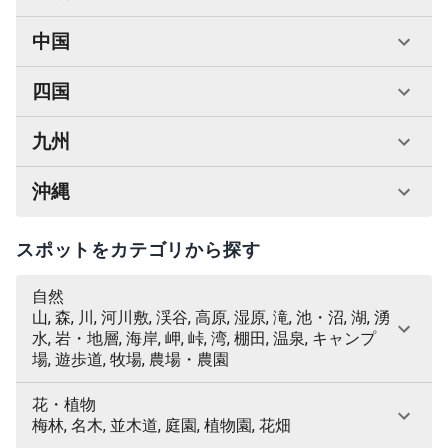
中国
四国
九州
沖縄
スポットをカテゴリから探す
自然
山, 森, 川, 河川敷, 渓谷, 高原, 湿原, 滝, 池・沼, 湖, 湧
水, 岩・地層, 海岸, 岬, 峠, 湾, 棚田, 温泉, キャンプ
場, 遊歩道, 牧場, 農場・農園
花・植物
梅林, 名木, 並木道, 庭園, 植物園, 花畑