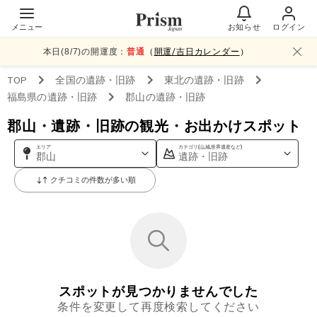
メニュー
お知らせ
ログイン
本日(
8
/
7
)の開運度：
普通
（
開運/吉日カレンダー
）
TOP
全国
の遺跡・旧跡
東北
の遺跡・旧跡
福島県
の遺跡・旧跡
郡山
の遺跡・旧跡
郡山・遺跡・旧跡の観光・お出かけスポット
エリア
カテゴリ(山,城,世界遺産など)
郡山
遺跡・旧跡
クチコミの件数が多い順
スポットが見つかりませんでした
条件を変更して再度検索してください