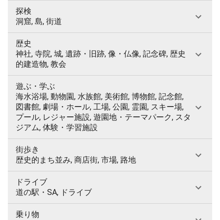
探検
洞窟, 島, 街道
歴史
神社, 寺院, 城, 遺跡・旧跡, 像・仏像, 記念碑, 歴史
的建造物, 教会
遊ぶ・学ぶ
海水浴場, 動物園, 水族館, 美術館, 博物館, 記念館,
図書館, 劇場・ホール, 工場, 公園, 霊園, スキー場,
プール, レジャー施設, 遊園地・テーマパーク, スタ
ジアム, 体験・学習施設
街歩き
歴史的まち並み, 商店街, 市場, 路地
ドライブ
道の駅・SA, ドライブ
乗り物