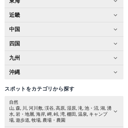
東海
近畿
中国
四国
九州
沖縄
スポットをカテゴリから探す
自然
山, 森, 川, 河川敷, 渓谷, 高原, 湿原, 滝, 池・沼, 湖, 湧
水, 岩・地層, 海岸, 岬, 峠, 湾, 棚田, 温泉, キャンプ
場, 遊歩道, 牧場, 農場・農園