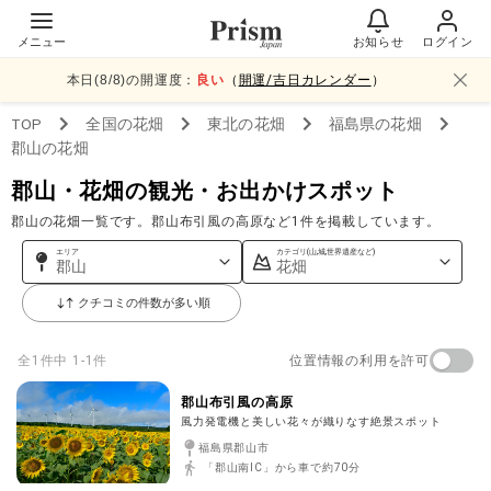
メニュー
お知らせ
ログイン
本日(
8
/
8
)の開運度：
良い
（
開運/吉日カレンダー
）
TOP
全国
の花畑
東北
の花畑
福島県
の花畑
郡山
の花畑
郡山・花畑の観光・お出かけスポット
郡山の花畑一覧です。郡山布引風の高原など1件を掲載しています。
エリア
カテゴリ(山,城,世界遺産など)
郡山
花畑
クチコミの件数が多い順
位置情報の利用を許可
全
1
件中
1-1件
郡山布引風の高原
風力発電機と美しい花々が織りなす絶景スポット
福島県郡山市
「郡山南IC」から車で約70分