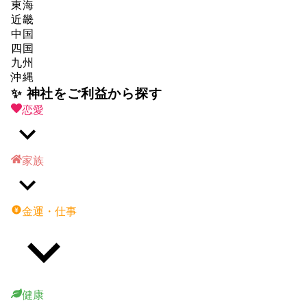
東海
近畿
中国
四国
九州
沖縄
✨ 神社をご利益から探す
恋愛
家族
金運・仕事
健康