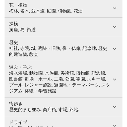
花・植物
梅林, 名木, 並木道, 庭園, 植物園, 花畑
探検
洞窟, 島, 街道
歴史
神社, 寺院, 城, 遺跡・旧跡, 像・仏像, 記念碑, 歴史
的建造物, 教会
遊ぶ・学ぶ
海水浴場, 動物園, 水族館, 美術館, 博物館, 記念館,
図書館, 劇場・ホール, 工場, 公園, 霊園, スキー場,
プール, レジャー施設, 遊園地・テーマパーク, スタ
ジアム, 体験・学習施設
街歩き
歴史的まち並み, 商店街, 市場, 路地
ドライブ