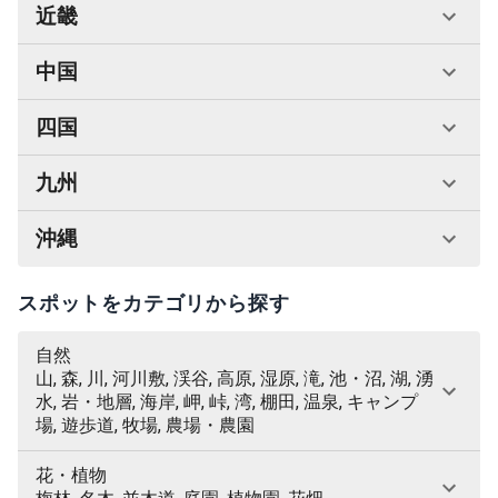
近畿
中国
四国
九州
沖縄
スポットをカテゴリから探す
自然
山, 森, 川, 河川敷, 渓谷, 高原, 湿原, 滝, 池・沼, 湖, 湧
水, 岩・地層, 海岸, 岬, 峠, 湾, 棚田, 温泉, キャンプ
場, 遊歩道, 牧場, 農場・農園
花・植物