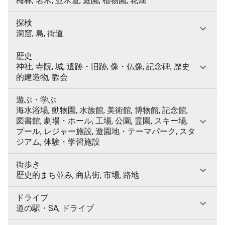
梅林, 名木, 並木道, 庭園, 植物園, 花畑
探検
洞窟, 島, 街道
歴史
神社, 寺院, 城, 遺跡・旧跡, 像・仏像, 記念碑, 歴史
的建造物, 教会
遊ぶ・学ぶ
海水浴場, 動物園, 水族館, 美術館, 博物館, 記念館,
図書館, 劇場・ホール, 工場, 公園, 霊園, スキー場,
プール, レジャー施設, 遊園地・テーマパーク, スタ
ジアム, 体験・学習施設
街歩き
歴史的まち並み, 商店街, 市場, 路地
ドライブ
道の駅・SA, ドライブ