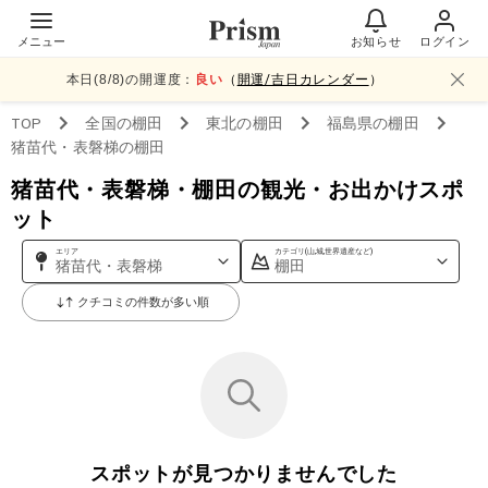
メニュー
お知らせ
ログイン
本日(
8
/
8
)の開運度：
良い
（
開運/吉日カレンダー
）
TOP
全国
の棚田
東北
の棚田
福島県
の棚田
猪苗代・表磐梯
の棚田
猪苗代・表磐梯・棚田の観光・お出かけスポ
ット
エリア
カテゴリ(山,城,世界遺産など)
猪苗代・表磐梯
棚田
クチコミの件数が多い順
スポットが見つかりませんでした