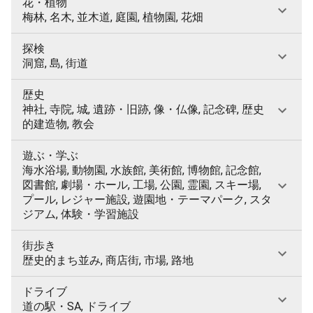
花・植物
梅林, 名木, 並木道, 庭園, 植物園, 花畑
探検
洞窟, 島, 街道
歴史
神社, 寺院, 城, 遺跡・旧跡, 像・仏像, 記念碑, 歴史
的建造物, 教会
遊ぶ・学ぶ
海水浴場, 動物園, 水族館, 美術館, 博物館, 記念館,
図書館, 劇場・ホール, 工場, 公園, 霊園, スキー場,
プール, レジャー施設, 遊園地・テーマパーク, スタ
ジアム, 体験・学習施設
街歩き
歴史的まち並み, 商店街, 市場, 路地
ドライブ
道の駅・SA, ドライブ