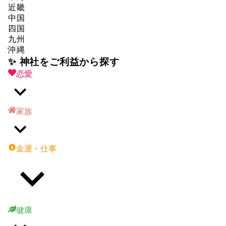
近畿
中国
四国
九州
沖縄
✨ 神社をご利益から探す
恋愛
家族
金運・仕事
健康