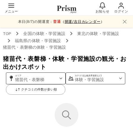
メニュー
お知らせ
ログイン
本日(
8
/
7
)の開運度：
普通
（
開運/吉日カレンダー
）
TOP
全国
の体験・学習施設
東北
の体験・学習施設
福島県
の体験・学習施設
猪苗代・表磐梯
の体験・学習施設
猪苗代・表磐梯・体験・学習施設の観光・お
出かけスポット
エリア
カテゴリ(山,城,世界遺産など)
猪苗代・表磐梯
体験・学習施設
クチコミの件数が多い順