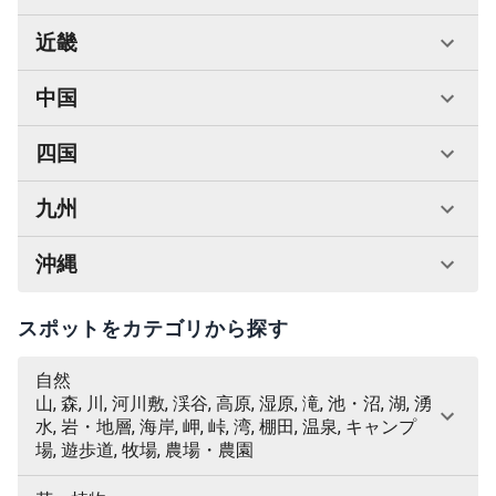
近畿
中国
四国
九州
沖縄
スポットをカテゴリから探す
自然
山, 森, 川, 河川敷, 渓谷, 高原, 湿原, 滝, 池・沼, 湖, 湧
水, 岩・地層, 海岸, 岬, 峠, 湾, 棚田, 温泉, キャンプ
場, 遊歩道, 牧場, 農場・農園