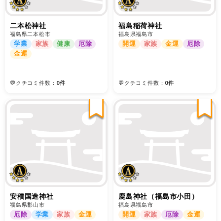
二本松神社
福島稲荷神社
福島県二本松市
福島県福島市
学業
家族
健康
厄除
開運
家族
金運
厄除
金運
💬クチコミ件数：
0件
💬クチコミ件数：
0件
安積国造神社
鹿島神社（福島市小田）
福島県郡山市
福島県福島市
厄除
学業
家族
金運
開運
家族
厄除
金運