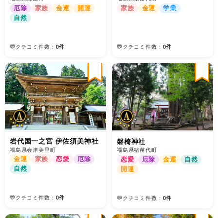
厄除
家族
金運
開運
家族
金運
学業
自然
💬クチコミ件数：
0件
💬クチコミ件数：
0件
岩代国一之宮 伊佐須美神社
磐椅神社
福島県会津美里町
福島県猪苗代町
金運
家族
恋愛
厄除
恋愛
厄除
金運
自然
自然
開運
💬クチコミ件数：
0件
💬クチコミ件数：
0件