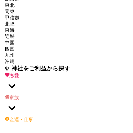
東北
関東
甲信越
北陸
東海
近畿
中国
四国
九州
沖縄
✨ 神社をご利益から探す
恋愛
家族
金運・仕事