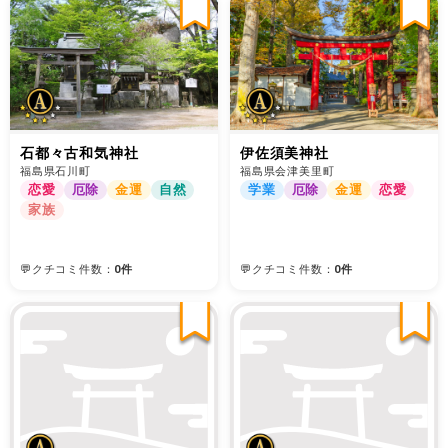
石都々古和気神社
伊佐須美神社
福島県石川町
福島県会津美里町
恋愛
厄除
金運
自然
学業
厄除
金運
恋愛
家族
💬クチコミ件数：
0件
💬クチコミ件数：
0件