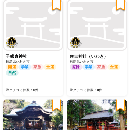
子鍬倉神社
住吉神社（いわき）
福島県いわき市
福島県いわき市
開運
学業
家族
金運
厄除
学業
家族
金運
自然
💬クチコミ件数：
0件
💬クチコミ件数：
0件