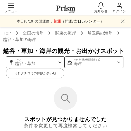
メニュー
お知らせ
ログイン
本日(
8
/
10
)の開運度：
普通
（
開運/吉日カレンダー
）
TOP
全国
の海岸
関東
の海岸
埼玉県
の海岸
越谷・草加
の海岸
越谷・草加・海岸の観光・お出かけスポット
エリア
カテゴリ(山,城,世界遺産など)
越谷・草加
海岸
クチコミの件数が多い順
スポットが見つかりませんでした
条件を変更して再度検索してください