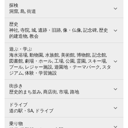
探検
洞窟, 島, 街道
歴史
神社, 寺院, 城, 遺跡・旧跡, 像・仏像, 記念碑, 歴史
的建造物, 教会
遊ぶ・学ぶ
海水浴場, 動物園, 水族館, 美術館, 博物館, 記念館,
図書館, 劇場・ホール, 工場, 公園, 霊園, スキー場,
プール, レジャー施設, 遊園地・テーマパーク, スタ
ジアム, 体験・学習施設
街歩き
歴史的まち並み, 商店街, 市場, 路地
ドライブ
道の駅・SA, ドライブ
乗り物