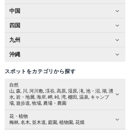
中国
四国
九州
沖縄
スポットをカテゴリから探す
自然
山, 森, 川, 河川敷, 渓谷, 高原, 湿原, 滝, 池・沼, 湖, 湧
水, 岩・地層, 海岸, 岬, 峠, 湾, 棚田, 温泉, キャンプ
場, 遊歩道, 牧場, 農場・農園
花・植物
梅林, 名木, 並木道, 庭園, 植物園, 花畑