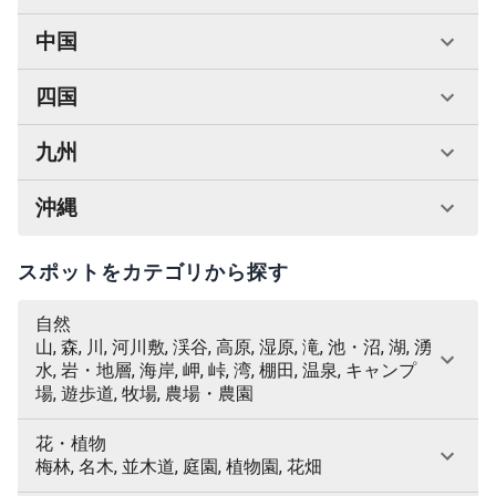
中国
四国
九州
沖縄
スポットをカテゴリから探す
自然
山, 森, 川, 河川敷, 渓谷, 高原, 湿原, 滝, 池・沼, 湖, 湧
水, 岩・地層, 海岸, 岬, 峠, 湾, 棚田, 温泉, キャンプ
場, 遊歩道, 牧場, 農場・農園
花・植物
梅林, 名木, 並木道, 庭園, 植物園, 花畑