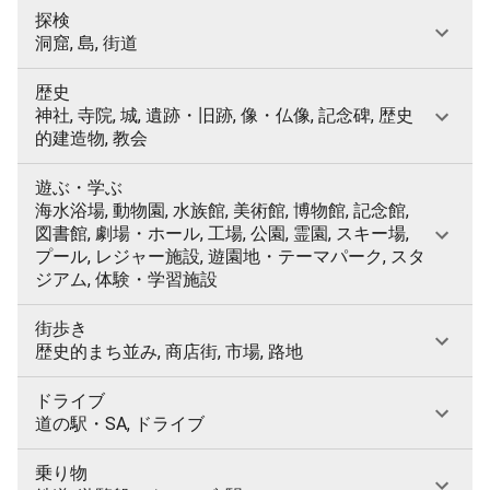
探検
洞窟, 島, 街道
歴史
神社, 寺院, 城, 遺跡・旧跡, 像・仏像, 記念碑, 歴史
的建造物, 教会
遊ぶ・学ぶ
海水浴場, 動物園, 水族館, 美術館, 博物館, 記念館,
図書館, 劇場・ホール, 工場, 公園, 霊園, スキー場,
プール, レジャー施設, 遊園地・テーマパーク, スタ
ジアム, 体験・学習施設
街歩き
歴史的まち並み, 商店街, 市場, 路地
ドライブ
道の駅・SA, ドライブ
乗り物