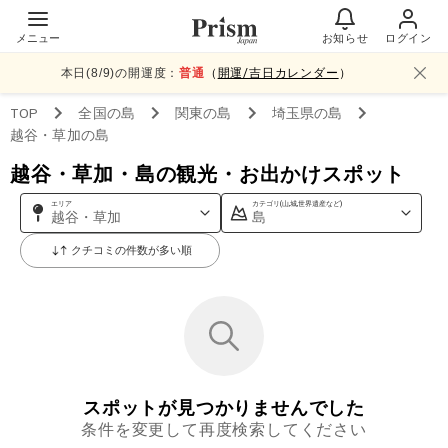
メニュー
お知らせ
ログイン
本日(
8
/
9
)の開運度：
普通
（
開運/吉日カレンダー
）
TOP
全国
の島
関東
の島
埼玉県
の島
越谷・草加
の島
越谷・草加・島の観光・お出かけスポット
エリア
カテゴリ(山,城,世界遺産など)
越谷・草加
島
クチコミの件数が多い順
スポットが見つかりませんでした
条件を変更して再度検索してください