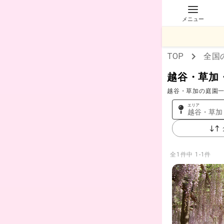
メニュー
TOP
全国
越谷・草加
越谷・草加の庭園一
エリア
越谷・草加
全
1
件中
1-1件