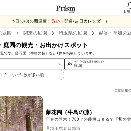
お知
本日(
8
/
8
)の開運度：
良い
（
開運/吉日カレンダー
）
の庭園
関東
の庭園
埼玉県
の庭園
越谷・草加
の
・庭園の観光・お出かけスポット
覧です。藤花園（牛島の藤）など1件を掲載しています。
カテゴリ(山,城,世界遺産など)
庭園
クチコミの件数が多い順
位置情報
藤花園（牛島の藤）
圧巻の巨木！700㎡の藤棚はまるで「紫の
埼玉県春日部市