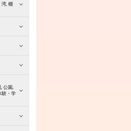
 湾, 棚
, 公園,
 体験・学