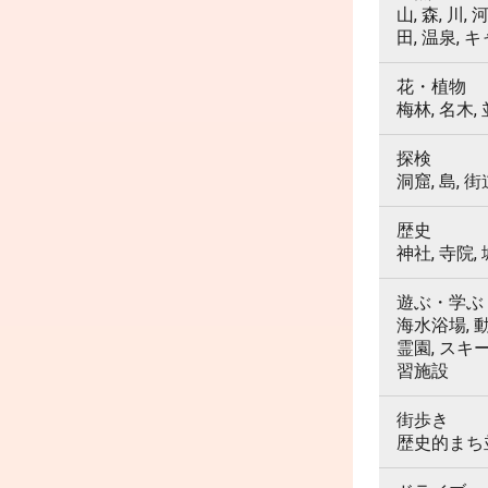
山, 森, 川,
田, 温泉, 
花・植物
梅林, 名木,
探検
洞窟, 島, 街
歴史
神社, 寺院,
遊ぶ・学ぶ
海水浴場, 動
霊園, スキ
習施設
街歩き
歴史的まち並