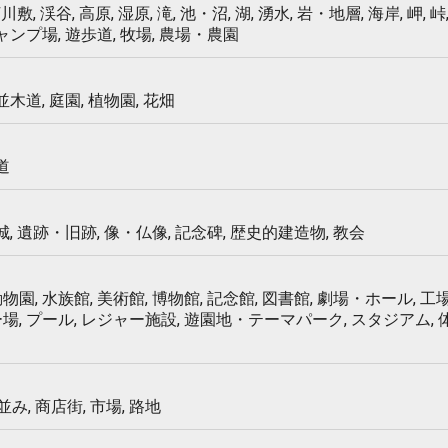
 河川敷, 渓谷, 高原, 湿原, 滝, 池・沼, 湖, 湧水, 岩・地層, 海岸, 岬, 峠,
キャンプ場, 遊歩道, 牧場, 農場・農園
 並木道, 庭園, 植物園, 花畑
道
 城, 遺跡・旧跡, 像・仏像, 記念碑, 歴史的建造物, 教会
物園, 水族館, 美術館, 博物館, 記念館, 図書館, 劇場・ホール, 工場
ー場, プール, レジャー施設, 遊園地・テーマパーク, スタジアム,
み, 商店街, 市場, 路地