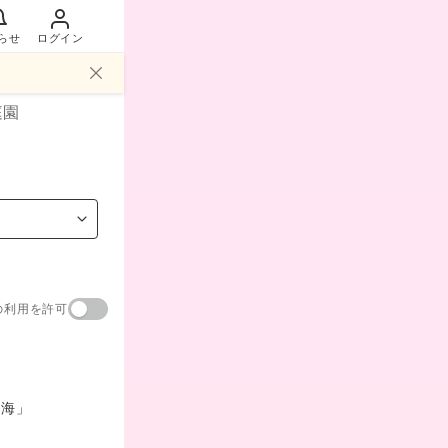
らせ
ログイン
庭園
の利用を許可
雲海」