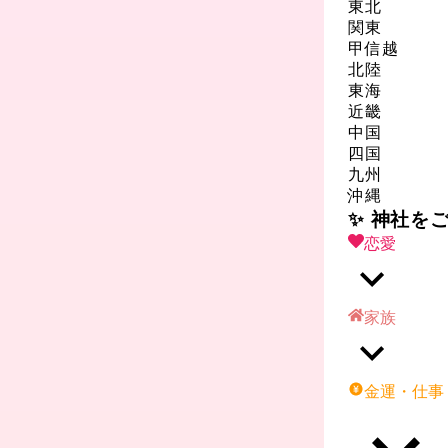
東北
関東
甲信越
北陸
東海
近畿
中国
四国
九州
沖縄
✨ 神社を
恋愛
家族
金運・仕事