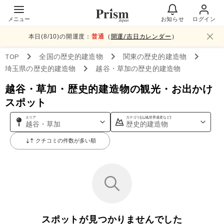
メニュー
お知らせ
ログイン
本日(
8
/
10
)の開運度：
普通
（
開運/吉日カレンダー
）
TOP
全国
の歴史的建造物
関東
の歴史的建造物
埼玉県
の歴史的建造物
越谷・草加
の歴史的建造物
越谷・草加・歴史的建造物の観光・お出かけ
スポット
エリア
カテゴリ(山,城,世界遺産など)
越谷・草加
歴史的建造物
クチコミの件数が多い順
スポットが見つかりませんでした