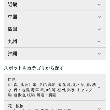
近畿
中国
四国
九州
沖縄
スポットをカテゴリから探す
自然
山, 森, 川, 河川敷, 渓谷, 高原, 湿原, 滝, 池・沼, 湖, 湧
水, 岩・地層, 海岸, 岬, 峠, 湾, 棚田, 温泉, キャンプ
場, 遊歩道, 牧場, 農場・農園
花・植物