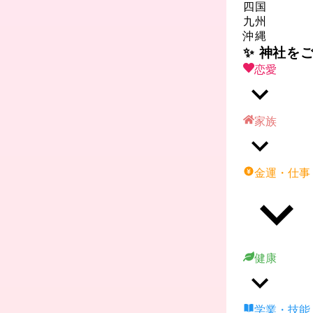
四国
九州
沖縄
✨ 神社を
恋愛
家族
金運・仕事
健康
学業・技能