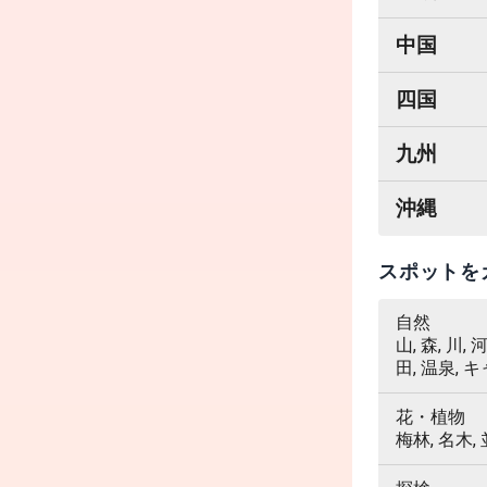
中国
四国
九州
沖縄
スポットを
自然
山, 森, 川,
田, 温泉, 
花・植物
梅林, 名木,