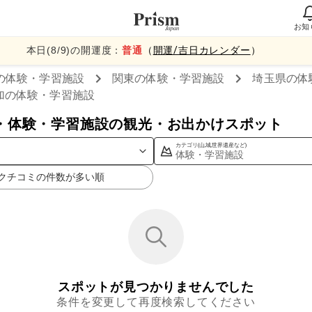
お知
本日(
8
/
9
)の開運度：
普通
（
開運/吉日カレンダー
）
の体験・学習施設
関東
の体験・学習施設
埼玉県
の体
加
の体験・学習施設
・体験・学習施設の観光・お出かけスポット
カテゴリ(山,城,世界遺産など)
体験・学習施設
クチコミの件数が多い順
スポットが見つかりませんでした
条件を変更して再度検索してください