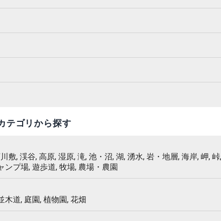
カテゴリから探す
 河川敷, 渓谷, 高原, 湿原, 滝, 池・沼, 湖, 湧水, 岩・地層, 海岸, 岬, 峠,
キャンプ場, 遊歩道, 牧場, 農場・農園
 並木道, 庭園, 植物園, 花畑