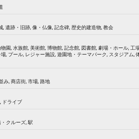
道
 城, 遺跡・旧跡, 像・仏像, 記念碑, 歴史的建造物, 教会
物園, 水族館, 美術館, 博物館, 記念館, 図書館, 劇場・ホール, 工場
ー場, プール, レジャー施設, 遊園地・テーマパーク, スタジアム,
み, 商店街, 市場, 路地
, ドライブ
船・クルーズ, 駅