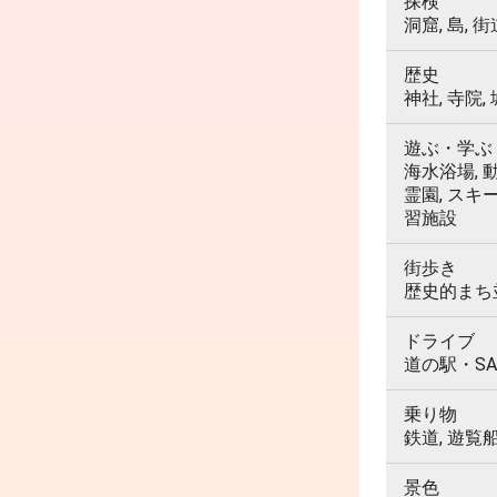
探検
洞窟, 島, 街
歴史
神社, 寺院,
遊ぶ・学ぶ
海水浴場, 動
霊園, スキ
習施設
街歩き
歴史的まち並
ドライブ
道の駅・SA
乗り物
鉄道, 遊覧
景色