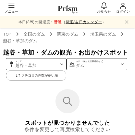
メニュー
お知らせ
ログイン
本日(
8
/
9
)の開運度：
普通
（
開運/吉日カレンダー
）
TOP
全国
のダム
関東
のダム
埼玉県
のダム
越谷・草加
のダム
越谷・草加・ダムの観光・お出かけスポット
エリア
カテゴリ(山,城,世界遺産など)
越谷・草加
ダム
クチコミの件数が多い順
スポットが見つかりませんでした
条件を変更して再度検索してください