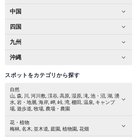
中国
四国
九州
沖縄
スポットをカテゴリから探す
自然
山, 森, 川, 河川敷, 渓谷, 高原, 湿原, 滝, 池・沼, 湖, 湧
水, 岩・地層, 海岸, 岬, 峠, 湾, 棚田, 温泉, キャンプ
場, 遊歩道, 牧場, 農場・農園
花・植物
梅林, 名木, 並木道, 庭園, 植物園, 花畑