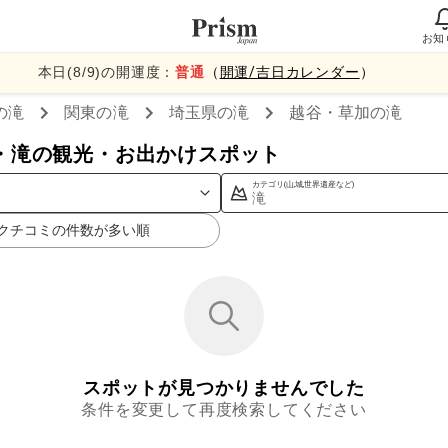
お知
本日(
8
/
9
)の開運度：
普通
（
開運/吉日カレンダー
）
の滝
関東
の滝
埼玉県
の滝
越谷・草加
の滝
・滝の観光・お出かけスポット
カテゴリ(山,城,世界遺産など)
滝
クチコミの件数が多い順
スポットが見つかりませんでした
条件を変更して再度検索してください