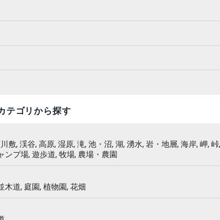
カテゴリから探す
 河川敷, 渓谷, 高原, 湿原, 滝, 池・沼, 湖, 湧水, 岩・地層, 海岸, 岬, 峠,
キャンプ場, 遊歩道, 牧場, 農場・農園
 並木道, 庭園, 植物園, 花畑
道