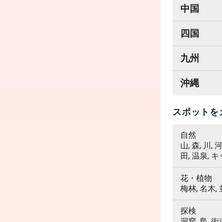
中国
四国
九州
沖縄
スポットを
自然
山, 森, 川,
田, 温泉, 
花・植物
梅林, 名木,
探検
洞窟, 島, 街