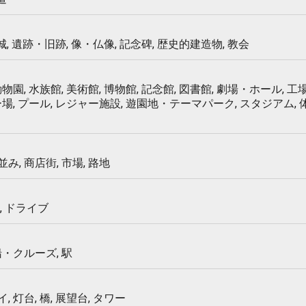
 城, 遺跡・旧跡, 像・仏像, 記念碑, 歴史的建造物, 教会
物園, 水族館, 美術館, 博物館, 記念館, 図書館, 劇場・ホール, 工場
ー場, プール, レジャー施設, 遊園地・テーマパーク, スタジアム,
み, 商店街, 市場, 路地
, ドライブ
船・クルーズ, 駅
 灯台, 橋, 展望台, タワー