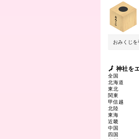
おみくじを
🗾 神社
全国
北海道
東北
関東
甲信越
北陸
東海
近畿
中国
四国