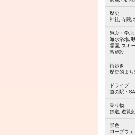
歴史
神社, 寺院,
遊ぶ・学ぶ
海水浴場, 動
霊園, スキ
習施設
街歩き
歴史的まち並
ドライブ
道の駅・SA
乗り物
鉄道, 遊覧
景色
ロープウェイ,