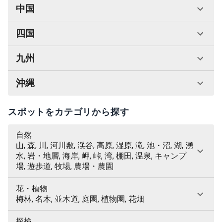
中国
四国
九州
沖縄
スポットをカテゴリから探す
自然
山, 森, 川, 河川敷, 渓谷, 高原, 湿原, 滝, 池・沼, 湖, 湧
水, 岩・地層, 海岸, 岬, 峠, 湾, 棚田, 温泉, キャンプ
場, 遊歩道, 牧場, 農場・農園
花・植物
梅林, 名木, 並木道, 庭園, 植物園, 花畑
探検