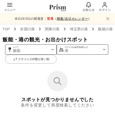
メニュー
お知らせ
ログイン
本日(
8
/
10
)の開運度：
普通
（
開運/吉日カレンダー
）
TOP
全国
の港
関東
の港
埼玉県
の港
飯能
の港
飯能・港の観光・お出かけスポット
エリア
カテゴリ(山,城,世界遺産など)
飯能
港
クチコミの件数が多い順
スポットが見つかりませんでした
条件を変更して再度検索してください