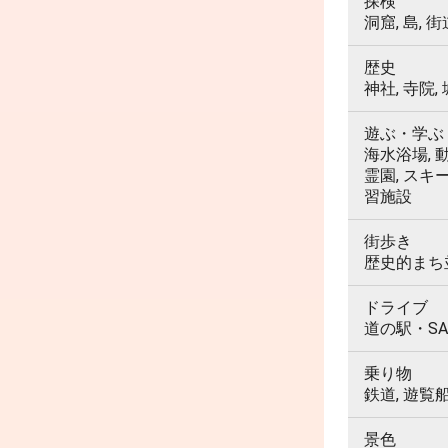
探検
洞窟, 島, 街
歴史
神社, 寺院,
遊ぶ・学ぶ
海水浴場, 動
霊園, スキ
習施設
街歩き
歴史的まち並
ドライブ
道の駅・SA
乗り物
鉄道, 遊覧
景色