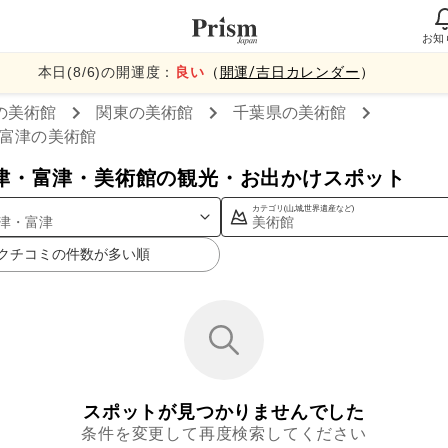
お知
本日(
8
/
6
)の開運度：
良い
（
開運/吉日カレンダー
）
の美術館
関東
の美術館
千葉県
の美術館
富津
の美術館
津・富津・美術館の観光・お出かけスポット
カテゴリ(山,城,世界遺産など)
津・富津
美術館
クチコミの件数が多い順
スポットが見つかりませんでした
条件を変更して再度検索してください