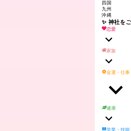
四国
九州
沖縄
✨ 神社を
恋愛
家族
金運・仕事
健康
学業・技能