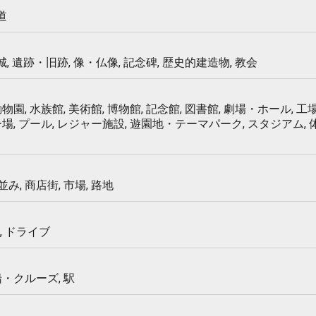
道
 城, 遺跡・旧跡, 像・仏像, 記念碑, 歴史的建造物, 教会
物園, 水族館, 美術館, 博物館, 記念館, 図書館, 劇場・ホール, 工場
ー場, プール, レジャー施設, 遊園地・テーマパーク, スタジアム,
み, 商店街, 市場, 路地
, ドライブ
船・クルーズ, 駅