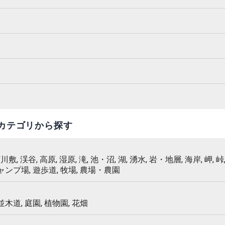
カテゴリから探す
 河川敷, 渓谷, 高原, 湿原, 滝, 池・沼, 湖, 湧水, 岩・地層, 海岸, 岬, 峠,
キャンプ場, 遊歩道, 牧場, 農場・農園
 並木道, 庭園, 植物園, 花畑