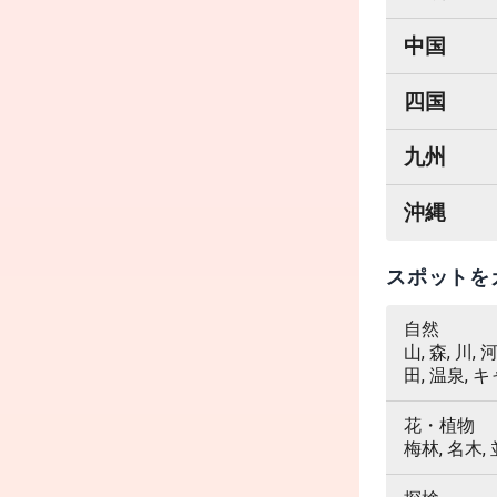
中国
四国
九州
沖縄
スポットを
自然
山, 森, 川,
田, 温泉, 
花・植物
梅林, 名木,