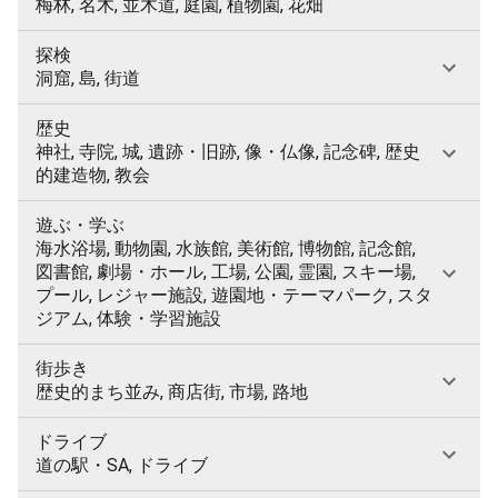
梅林, 名木, 並木道, 庭園, 植物園, 花畑
探検
洞窟, 島, 街道
歴史
神社, 寺院, 城, 遺跡・旧跡, 像・仏像, 記念碑, 歴史
的建造物, 教会
遊ぶ・学ぶ
海水浴場, 動物園, 水族館, 美術館, 博物館, 記念館,
図書館, 劇場・ホール, 工場, 公園, 霊園, スキー場,
プール, レジャー施設, 遊園地・テーマパーク, スタ
ジアム, 体験・学習施設
街歩き
歴史的まち並み, 商店街, 市場, 路地
ドライブ
道の駅・SA, ドライブ