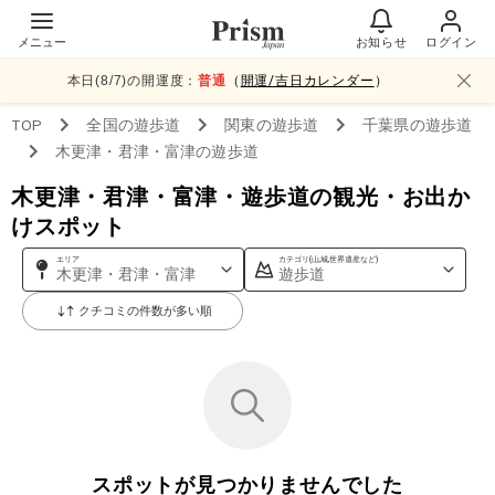
メニュー
お知らせ
ログイン
本日(
8
/
7
)の開運度：
普通
（
開運/吉日カレンダー
）
TOP
全国
の遊歩道
関東
の遊歩道
千葉県
の遊歩道
木更津・君津・富津
の遊歩道
木更津・君津・富津・遊歩道の観光・お出か
けスポット
エリア
カテゴリ(山,城,世界遺産など)
木更津・君津・富津
遊歩道
クチコミの件数が多い順
スポットが見つかりませんでした