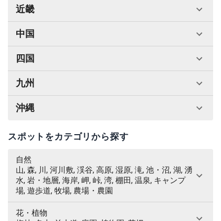
近畿
中国
四国
九州
沖縄
スポットをカテゴリから探す
自然
山, 森, 川, 河川敷, 渓谷, 高原, 湿原, 滝, 池・沼, 湖, 湧
水, 岩・地層, 海岸, 岬, 峠, 湾, 棚田, 温泉, キャンプ
場, 遊歩道, 牧場, 農場・農園
花・植物