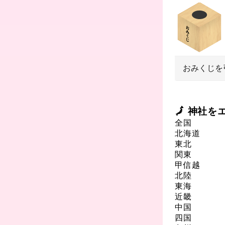
おみくじを
🗾 神社
全国
北海道
東北
関東
甲信越
北陸
東海
近畿
中国
四国