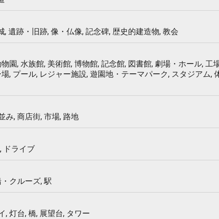
 城, 遺跡・旧跡, 像・仏像, 記念碑, 歴史的建造物, 教会
物園, 水族館, 美術館, 博物館, 記念館, 図書館, 劇場・ホール, 工場
ー場, プール, レジャー施設, 遊園地・テーマパーク, スタジアム,
み, 商店街, 市場, 路地
, ドライブ
船・クルーズ, 駅
 灯台, 橋, 展望台, タワー