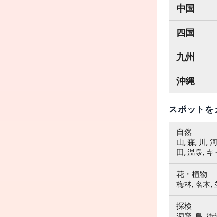
中国
四国
九州
沖縄
スポットを
自然
山, 森, 川,
田, 温泉, 
花・植物
梅林, 名木,
探検
洞窟, 島, 街