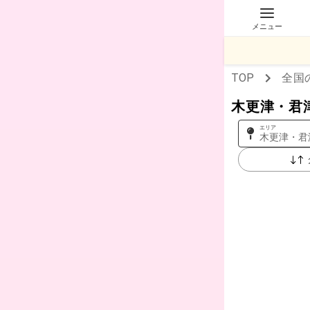
メニュー
TOP
全国
木更津・君
エリア
木更津・君