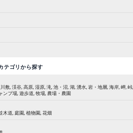
カテゴリから探す
 河川敷, 渓谷, 高原, 湿原, 滝, 池・沼, 湖, 湧水, 岩・地層, 海岸, 岬, 峠,
キャンプ場, 遊歩道, 牧場, 農場・農園
 並木道, 庭園, 植物園, 花畑
道