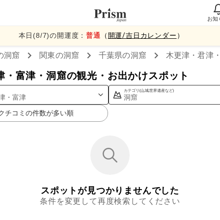
お知
本日(
8
/
7
)の開運度：
普通
（
開運/吉日カレンダー
）
の洞窟
関東
の洞窟
千葉県
の洞窟
木更津・君津
津・富津・洞窟の観光・お出かけスポット
カテゴリ(山,城,世界遺産など)
津・富津
洞窟
クチコミの件数が多い順
スポットが見つかりませんでした
条件を変更して再度検索してください