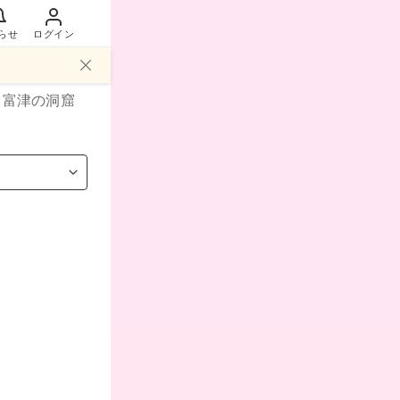
らせ
ログイン
・富津
の洞窟