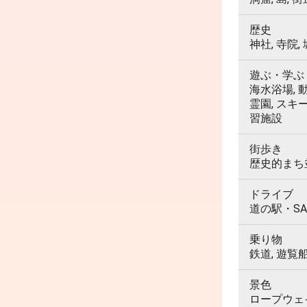
歴史
神社, 寺院,
遊ぶ・学ぶ
海水浴場, 動
霊園, スキ
習施設
街歩き
歴史的まち並
ドライブ
道の駅・SA
乗り物
鉄道, 遊覧
景色
ロープウェイ,