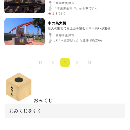
千葉県木更津市
「木更津金田IC」から車ですぐ
(
2
件)
3.5
中の島大橋
恋人の聖地で富士山を望む日本一高い歩道橋
千葉県木更津市
JR「木更津駅」から徒歩で約25分
1
おみくじ
おみくじを引く