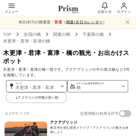
メニュー
お知らせ
ログイン
本日(
8
/
7
)の開運度：
普通
（
開運/吉日カレンダー
）
TOP
全国
の橋
関東
の橋
千葉県
の橋
木更津・君津・富津
の橋
木更津・君津・富津・橋の観光・お出かけス
ポット
木更津・君津・富津の橋一覧です。アクアブリッジや中の島大橋など2件
を掲載しています。
エリア
カテゴリ(山,城,世界遺産など)
木更津・君津・富津
橋
クチコミの件数が多い順
位置情報の利用を許可
全
2
件中
1-2件
アクアブリッジ
東京湾を望む絶景ドライブ！アクアラインの魅力を体
感しよう