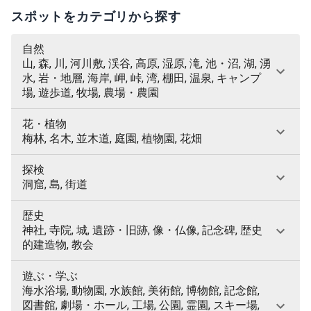
スポットをカテゴリから探す
自然
山, 森, 川, 河川敷, 渓谷, 高原, 湿原, 滝, 池・沼, 湖, 湧
水, 岩・地層, 海岸, 岬, 峠, 湾, 棚田, 温泉, キャンプ
場, 遊歩道, 牧場, 農場・農園
花・植物
梅林, 名木, 並木道, 庭園, 植物園, 花畑
探検
洞窟, 島, 街道
歴史
神社, 寺院, 城, 遺跡・旧跡, 像・仏像, 記念碑, 歴史
的建造物, 教会
遊ぶ・学ぶ
海水浴場, 動物園, 水族館, 美術館, 博物館, 記念館,
図書館, 劇場・ホール, 工場, 公園, 霊園, スキー場,