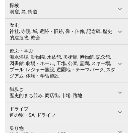
探検
洞窟, 島, 街道
歴史
神社, 寺院, 城, 遺跡・旧跡, 像・仏像, 記念碑, 歴史
的建造物, 教会
遊ぶ・学ぶ
海水浴場, 動物園, 水族館, 美術館, 博物館, 記念館,
図書館, 劇場・ホール, 工場, 公園, 霊園, スキー場,
プール, レジャー施設, 遊園地・テーマパーク, スタ
ジアム, 体験・学習施設
街歩き
歴史的まち並み, 商店街, 市場, 路地
ドライブ
道の駅・SA, ドライブ
乗り物