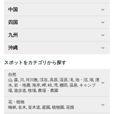
中国
四国
九州
沖縄
スポットをカテゴリから探す
自然
山, 森, 川, 河川敷, 渓谷, 高原, 湿原, 滝, 池・沼, 湖, 湧
水, 岩・地層, 海岸, 岬, 峠, 湾, 棚田, 温泉, キャンプ
場, 遊歩道, 牧場, 農場・農園
花・植物
梅林, 名木, 並木道, 庭園, 植物園, 花畑