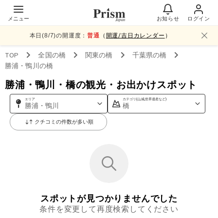
メニュー
お知らせ
ログイン
本日(
8
/
7
)の開運度：
普通
（
開運/吉日カレンダー
）
TOP
全国
の橋
関東
の橋
千葉県
の橋
勝浦・鴨川
の橋
勝浦・鴨川・橋の観光・お出かけスポット
エリア
カテゴリ(山,城,世界遺産など)
勝浦・鴨川
橋
クチコミの件数が多い順
スポットが見つかりませんでした
条件を変更して再度検索してください