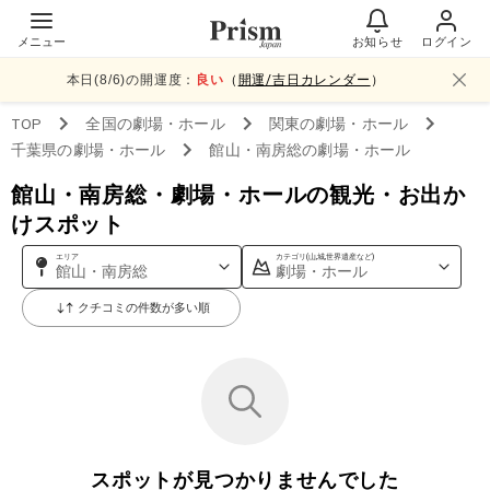
メニュー
お知らせ
ログイン
本日(
8
/
6
)の開運度：
良い
（
開運/吉日カレンダー
）
TOP
全国
の劇場・ホール
関東
の劇場・ホール
千葉県
の劇場・ホール
館山・南房総
の劇場・ホール
館山・南房総・劇場・ホールの観光・お出か
けスポット
エリア
カテゴリ(山,城,世界遺産など)
館山・南房総
劇場・ホール
クチコミの件数が多い順
スポットが見つかりませんでした