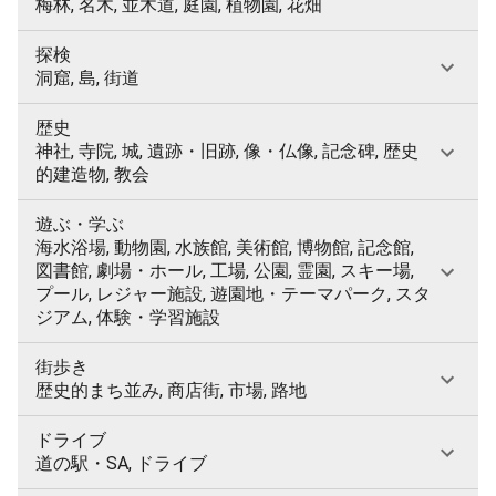
梅林, 名木, 並木道, 庭園, 植物園, 花畑
探検
洞窟, 島, 街道
歴史
神社, 寺院, 城, 遺跡・旧跡, 像・仏像, 記念碑, 歴史
的建造物, 教会
遊ぶ・学ぶ
海水浴場, 動物園, 水族館, 美術館, 博物館, 記念館,
図書館, 劇場・ホール, 工場, 公園, 霊園, スキー場,
プール, レジャー施設, 遊園地・テーマパーク, スタ
ジアム, 体験・学習施設
街歩き
歴史的まち並み, 商店街, 市場, 路地
ドライブ
道の駅・SA, ドライブ