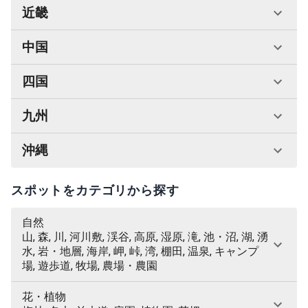
近畿
中国
四国
九州
沖縄
スポットをカテゴリから探す
自然
山, 森, 川, 河川敷, 渓谷, 高原, 湿原, 滝, 池・沼, 湖, 湧
水, 岩・地層, 海岸, 岬, 峠, 湾, 棚田, 温泉, キャンプ
場, 遊歩道, 牧場, 農場・農園
花・植物