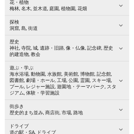
花・植物
梅林, 名木, 並木道, 庭園, 植物園, 花畑
探検
洞窟, 島, 街道
歴史
神社, 寺院, 城, 遺跡・旧跡, 像・仏像, 記念碑, 歴史
的建造物, 教会
遊ぶ・学ぶ
海水浴場, 動物園, 水族館, 美術館, 博物館, 記念館,
図書館, 劇場・ホール, 工場, 公園, 霊園, スキー場,
プール, レジャー施設, 遊園地・テーマパーク, スタ
ジアム, 体験・学習施設
街歩き
歴史的まち並み, 商店街, 市場, 路地
ドライブ
道の駅・SA, ドライブ