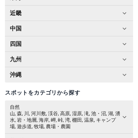
近畿
中国
四国
九州
沖縄
スポットをカテゴリから探す
自然
山, 森, 川, 河川敷, 渓谷, 高原, 湿原, 滝, 池・沼, 湖, 湧
水, 岩・地層, 海岸, 岬, 峠, 湾, 棚田, 温泉, キャンプ
場, 遊歩道, 牧場, 農場・農園