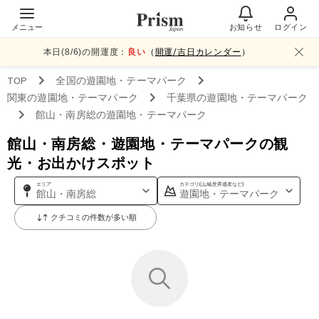
メニュー
お知らせ
ログイン
本日(
8
/
6
)の開運度：
良い
（
開運/吉日カレンダー
）
TOP
全国
の遊園地・テーマパーク
関東
の遊園地・テーマパーク
千葉県
の遊園地・テーマパーク
館山・南房総
の遊園地・テーマパーク
館山・南房総・遊園地・テーマパークの観
光・お出かけスポット
エリア
カテゴリ(山,城,世界遺産など)
館山・南房総
遊園地・テーマパーク
クチコミの件数が多い順