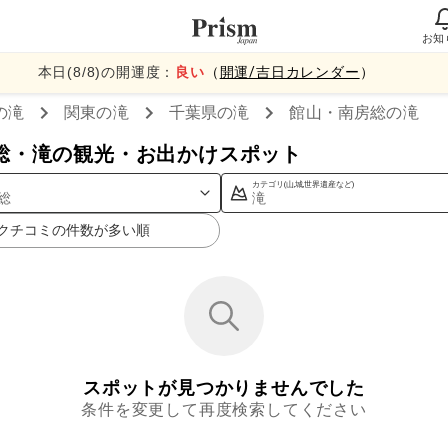
お知
本日(
8
/
8
)の開運度：
良い
（
開運/吉日カレンダー
）
の滝
関東
の滝
千葉県
の滝
館山・南房総
の滝
総・滝の観光・お出かけスポット
カテゴリ(山,城,世界遺産など)
総
滝
クチコミの件数が多い順
スポットが見つかりませんでした
条件を変更して再度検索してください