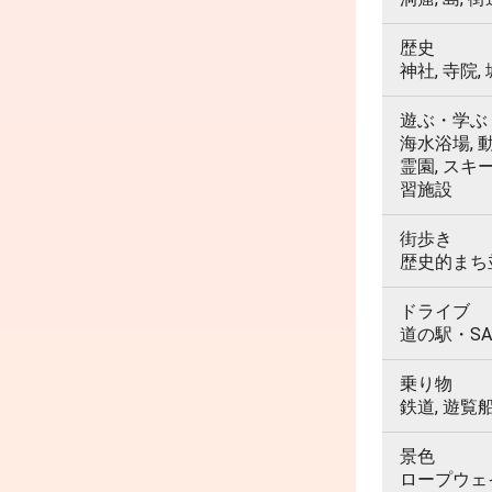
歴史
神社, 寺院,
遊ぶ・学ぶ
海水浴場, 動
霊園, スキ
習施設
街歩き
歴史的まち並
ドライブ
道の駅・SA
乗り物
鉄道, 遊覧
景色
ロープウェイ,