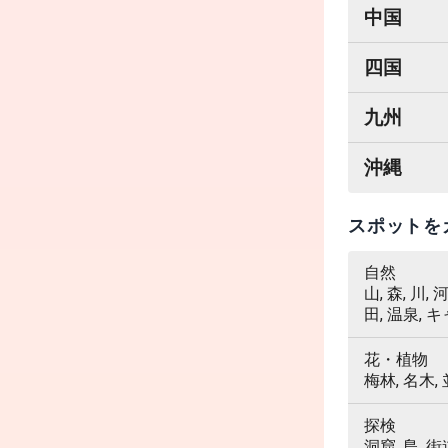
中国
四国
九州
沖縄
スポットを
自然
山, 森, 川,
田, 温泉, 
花・植物
梅林, 名木,
探検
洞窟, 島, 街