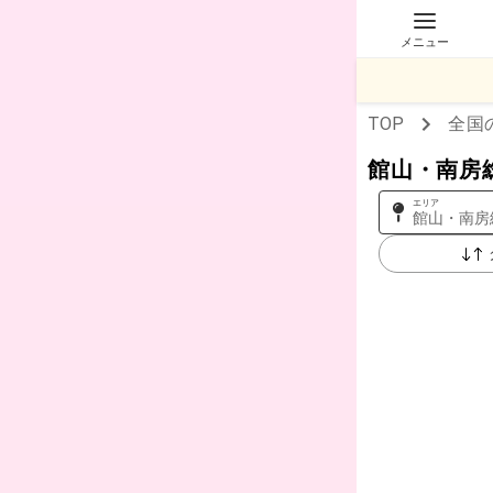
メニュー
TOP
全国
館山・南房
エリア
館山・南房