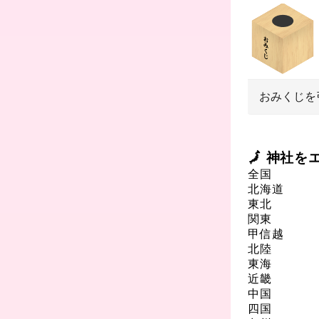
おみくじを
🗾 神社
全国
北海道
東北
関東
甲信越
北陸
東海
近畿
中国
四国