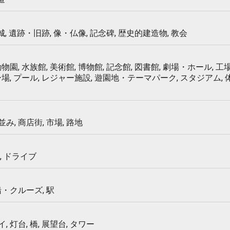
 城, 遺跡・旧跡, 像・仏像, 記念碑, 歴史的建造物, 教会
物園, 水族館, 美術館, 博物館, 記念館, 図書館, 劇場・ホール, 工場
ー場, プール, レジャー施設, 遊園地・テーマパーク, スタジアム,
み, 商店街, 市場, 路地
, ドライブ
船・クルーズ, 駅
 灯台, 橋, 展望台, タワー