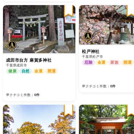
松戸神社
千葉県松戸市
成田市台方 麻賀多神社
厄除
金運
家族
開運
千葉県成田市
健康
自然
金運
開運
💬クチコミ件数：
0件
💬クチコミ件数：
0件