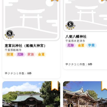
八剱八幡神社
千葉県木更津市
厄除
金運
学業
意富比神社（船橋大神宮）
千葉県船橋市
開運
厄除
家族
金運
💬クチコミ件数：
0件
💬クチコミ件数：
0件