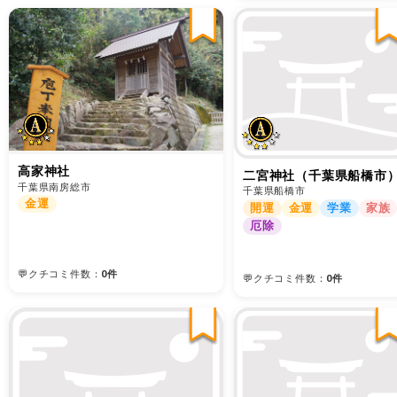
高家神社
二宮神社（千葉県船橋市
千葉県南房総市
千葉県船橋市
金運
開運
金運
学業
家族
厄除
💬クチコミ件数：
0件
💬クチコミ件数：
0件