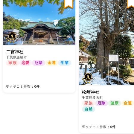
二宮神社
千葉県船橋市
家族
恋愛
厄除
金運
学業
💬クチコミ件数：
0件
松崎神社
千葉県多古町
家族
厄除
健康
金運
自然
💬クチコミ件数：
0件