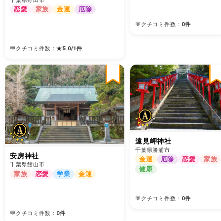
千葉県野田市
恋愛
家族
金運
厄除
💬クチコミ件数：
0件
💬クチコミ件数：
★
5.0
/
1
件
遠見岬神社
千葉県勝浦市
安房神社
金運
厄除
恋愛
家族
千葉県館山市
健康
家族
恋愛
学業
金運
💬クチコミ件数：
0件
💬クチコミ件数：
0件