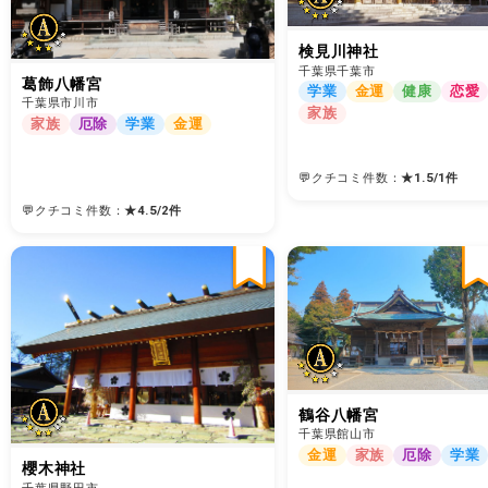
検見川神社
千葉県千葉市
葛飾八幡宮
学業
金運
健康
恋愛
千葉県市川市
家族
家族
厄除
学業
金運
💬クチコミ件数：
★
1.5
/
1
件
💬クチコミ件数：
★
4.5
/
2
件
鶴谷八幡宮
千葉県館山市
金運
家族
厄除
学業
櫻木神社