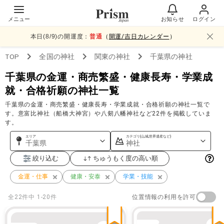
メニュー
お知らせ
ログイン
本日(
8
/
9
)の開運度：
普通
（
開運/吉日カレンダー
）
TOP
全国
の神社
関東
の神社
千葉県
の神社
千葉県の金運・商売繁盛・健康長寿・学業成
就・合格祈願の神社一覧
千葉県の金運・商売繁盛・健康長寿・学業成就・合格祈願の神社一覧で
す。意富比神社（船橋大神宮）や八剱八幡神社など22件を掲載していま
す。
エリア
カテゴリ(山,城,世界遺産など)
千葉県
神社
絞り込む
ちゅうもく度の高い順
金運・仕事
健康・安泰
学業・技能
位置情報の利用を許可
全
22
件中
1-20件