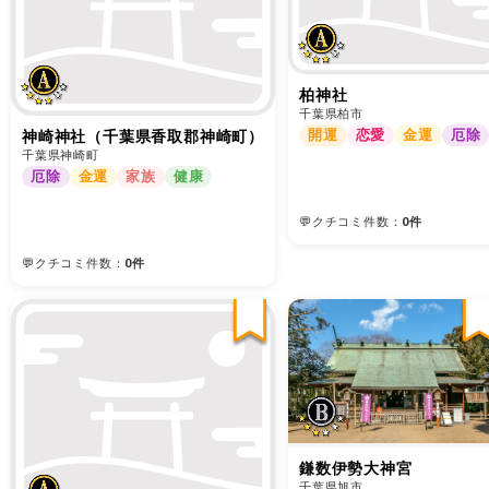
柏神社
千葉県柏市
開運
恋愛
金運
厄除
神崎神社（千葉県香取郡神崎町）
千葉県神崎町
厄除
金運
家族
健康
💬クチコミ件数：
0件
💬クチコミ件数：
0件
鎌数伊勢大神宮
千葉県旭市