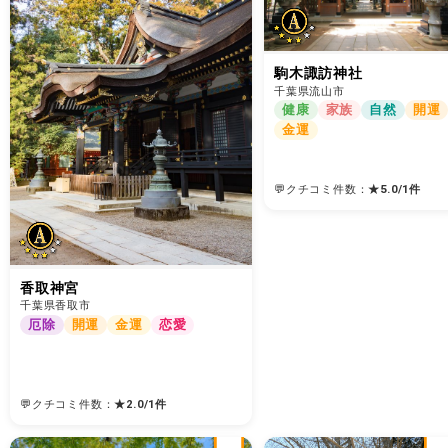
駒木諏訪神社
千葉県流山市
健康
家族
自然
開運
金運
💬クチコミ件数：
★
5.0
/
1
件
香取神宮
千葉県香取市
厄除
開運
金運
恋愛
💬クチコミ件数：
★
2.0
/
1
件