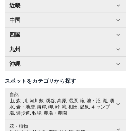
近畿
中国
四国
九州
沖縄
スポットをカテゴリから探す
自然
山, 森, 川, 河川敷, 渓谷, 高原, 湿原, 滝, 池・沼, 湖, 湧
水, 岩・地層, 海岸, 岬, 峠, 湾, 棚田, 温泉, キャンプ
場, 遊歩道, 牧場, 農場・農園
花・植物