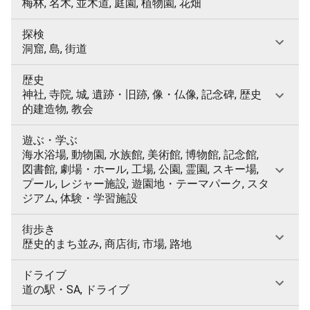
梅林, 名木, 並木道, 庭園, 植物園, 花畑
探検
洞窟, 島, 街道
歴史
神社, 寺院, 城, 遺跡・旧跡, 像・仏像, 記念碑, 歴史
的建造物, 教会
遊ぶ・学ぶ
海水浴場, 動物園, 水族館, 美術館, 博物館, 記念館,
図書館, 劇場・ホール, 工場, 公園, 霊園, スキー場,
プール, レジャー施設, 遊園地・テーマパーク, スタ
ジアム, 体験・学習施設
街歩き
歴史的まち並み, 商店街, 市場, 路地
ドライブ
道の駅・SA, ドライブ