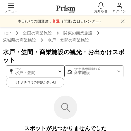
メニュー
お知らせ
ログイン
本日(
8
/
7
)の開運度：
普通
（
開運/吉日カレンダー
）
TOP
全国
の商業施設
関東
の商業施設
茨城県
の商業施設
水戸・笠間
の商業施設
水戸・笠間・商業施設の観光・お出かけスポ
ット
エリア
カテゴリ(山,城,世界遺産など)
水戸・笠間
商業施設
クチコミの件数が多い順
スポットが見つかりませんでした