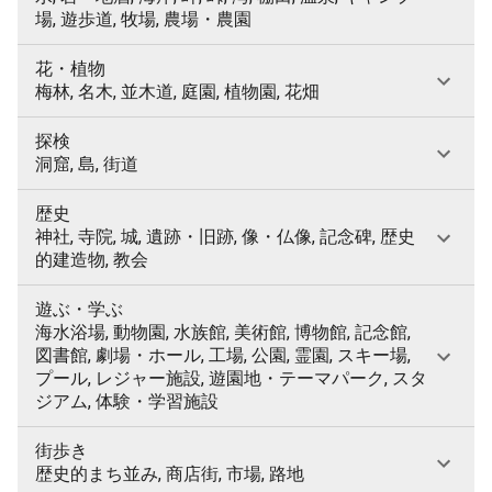
場, 遊歩道, 牧場, 農場・農園
花・植物
梅林, 名木, 並木道, 庭園, 植物園, 花畑
探検
洞窟, 島, 街道
歴史
神社, 寺院, 城, 遺跡・旧跡, 像・仏像, 記念碑, 歴史
的建造物, 教会
遊ぶ・学ぶ
海水浴場, 動物園, 水族館, 美術館, 博物館, 記念館,
図書館, 劇場・ホール, 工場, 公園, 霊園, スキー場,
プール, レジャー施設, 遊園地・テーマパーク, スタ
ジアム, 体験・学習施設
街歩き
歴史的まち並み, 商店街, 市場, 路地