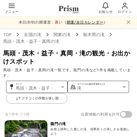
メニュー
お知らせ
ログイン
本日(
8
/
8
)の開運度：
良い
（
開運/吉日カレンダー
）
TOP
全国
の滝
関東
の滝
栃木県
の滝
馬頭・茂木・益子・真岡
の滝
馬頭・茂木・益子・真岡・滝の観光・お出か
けスポット
馬頭・茂木・益子・真岡の滝一覧です。龍門の滝など1件を掲載していま
す。
エリア
カテゴリ(山,城,世界遺産など)
馬頭・茂木・益子・真岡
滝
クチコミの件数が多い順
位置情報の利用を許可
全
1
件中
1-1件
龍門の滝
自然と調和した癒しの滝、四季折々の美しさを堪能し
よう