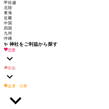
甲信越
北陸
東海
近畿
中国
四国
九州
沖縄
✨ 神社をご利益から探す
恋愛
家族
金運・仕事