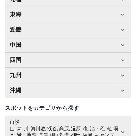
東海
近畿
中国
四国
九州
沖縄
スポットをカテゴリから探す
自然
山, 森, 川, 河川敷, 渓谷, 高原, 湿原, 滝, 池・沼, 湖, 湧
水, 岩・地層, 海岸, 岬, 峠, 湾, 棚田, 温泉, キャンプ