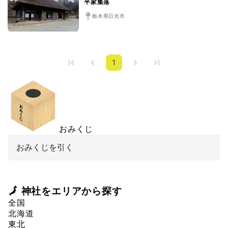
平家集落
栃木県日光市
1
おみくじ
おみくじを引く
🗾 神社をエリアから探す
全国
北海道
東北