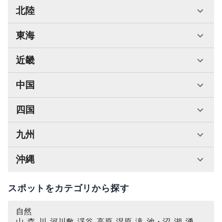
北陸
東海
近畿
中国
四国
九州
沖縄
スポットをカテゴリから探す
自然
山, 森, 川, 河川敷, 渓谷, 高原, 湿原, 滝, 池・沼, 湖, 湧