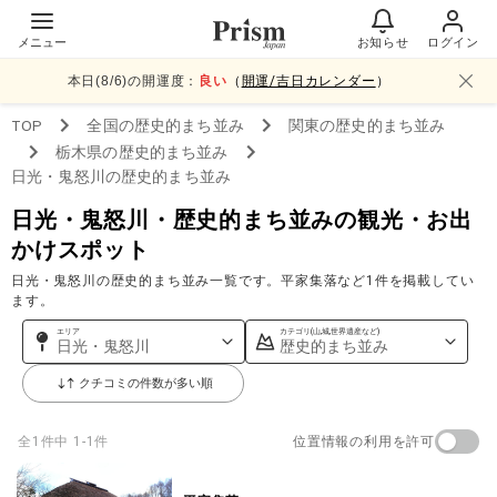
メニュー
お知らせ
ログイン
本日(
8
/
6
)の開運度：
良い
（
開運/吉日カレンダー
）
TOP
全国
の歴史的まち並み
関東
の歴史的まち並み
栃木県
の歴史的まち並み
日光・鬼怒川
の歴史的まち並み
日光・鬼怒川・歴史的まち並みの観光・お出
かけスポット
日光・鬼怒川の歴史的まち並み一覧です。平家集落など1件を掲載してい
ます。
エリア
カテゴリ(山,城,世界遺産など)
日光・鬼怒川
歴史的まち並み
クチコミの件数が多い順
位置情報の利用を許可
全
1
件中
1-1件