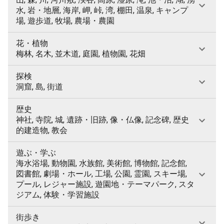
水, 岩・地層, 海岸, 岬, 峠, 湾, 棚田, 温泉, キャンプ
場, 遊歩道, 牧場, 農場・農園
花・植物
梅林, 名木, 並木道, 庭園, 植物園, 花畑
探検
洞窟, 島, 街道
歴史
神社, 寺院, 城, 遺跡・旧跡, 像・仏像, 記念碑, 歴史
的建造物, 教会
遊ぶ・学ぶ
海水浴場, 動物園, 水族館, 美術館, 博物館, 記念館,
図書館, 劇場・ホール, 工場, 公園, 霊園, スキー場,
プール, レジャー施設, 遊園地・テーマパーク, スタ
ジアム, 体験・学習施設
街歩き