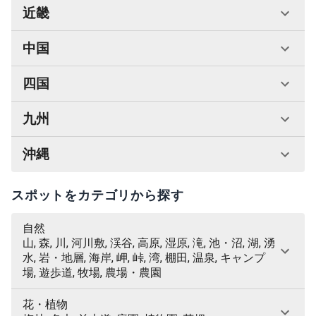
近畿
中国
四国
九州
沖縄
スポットをカテゴリから探す
自然
山, 森, 川, 河川敷, 渓谷, 高原, 湿原, 滝, 池・沼, 湖, 湧
水, 岩・地層, 海岸, 岬, 峠, 湾, 棚田, 温泉, キャンプ
場, 遊歩道, 牧場, 農場・農園
花・植物