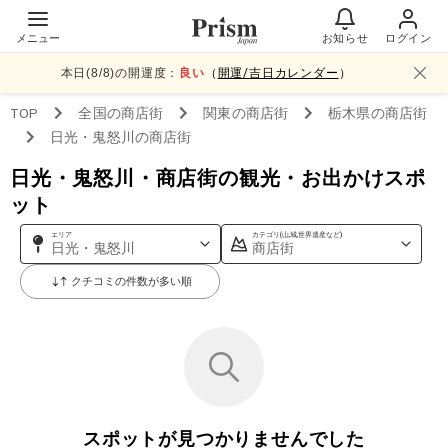
メニュー
お知らせ
ログイン
本日(
8
/
8
)の開運度：
良い
（
開運/吉日カレンダー
）
TOP
全国
の商店街
関東
の商店街
栃木県
の商店街
日光・鬼怒川
の商店街
日光・鬼怒川・商店街の観光・お出かけスポ
ット
エリア
カテゴリ(山,城,世界遺産など)
日光・鬼怒川
商店街
クチコミの件数が多い順
スポットが見つかりませんでした