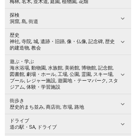
梅林, 名木, 並木道, 庭園, 植物園, 花畑
探検
洞窟, 島, 街道
歴史
神社, 寺院, 城, 遺跡・旧跡, 像・仏像, 記念碑, 歴史
的建造物, 教会
遊ぶ・学ぶ
海水浴場, 動物園, 水族館, 美術館, 博物館, 記念館,
図書館, 劇場・ホール, 工場, 公園, 霊園, スキー場,
プール, レジャー施設, 遊園地・テーマパーク, スタ
ジアム, 体験・学習施設
街歩き
歴史的まち並み, 商店街, 市場, 路地
ドライブ
道の駅・SA, ドライブ