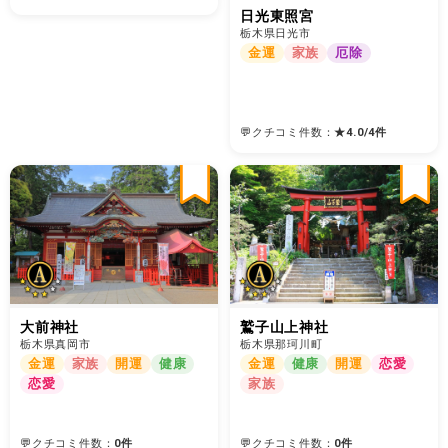
日光東照宮
栃木県日光市
金運
家族
厄除
💬クチコミ件数：
★
4.0
/
4
件
大前神社
鷲子山上神社
栃木県真岡市
栃木県那珂川町
金運
家族
開運
健康
金運
健康
開運
恋愛
恋愛
家族
💬クチコミ件数：
0件
💬クチコミ件数：
0件