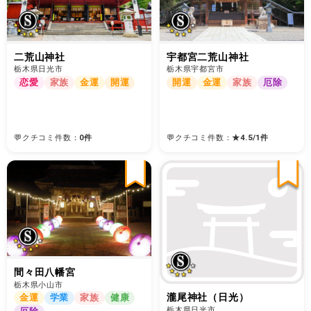
二荒山神社
宇都宮二荒山神社
栃木県日光市
栃木県宇都宮市
恋愛
家族
金運
開運
開運
金運
家族
厄除
💬クチコミ件数：
0件
💬クチコミ件数：
★
4.5
/
1
件
間々田八幡宮
栃木県小山市
瀧尾神社（日光）
金運
学業
家族
健康
栃木県日光市