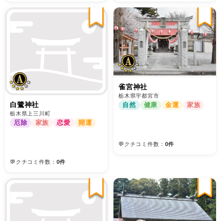
雀宮神社
栃木県宇都宮市
白鷺神社
自然
健康
金運
家族
栃木県上三川町
厄除
家族
恋愛
開運
💬クチコミ件数：
0件
💬クチコミ件数：
0件