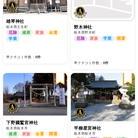
雄琴神社
野木神社
栃木県壬生町
厄除
健康
家族
金運
栃木県野木町
厄除
家族
学業
開運
学業
💬クチコミ件数：
0件
💬クチコミ件数：
0件
下野國鷲宮神社
平柳星宮神社
栃木県栃木市
栃木県栃木市
健康
家族
金運
開運