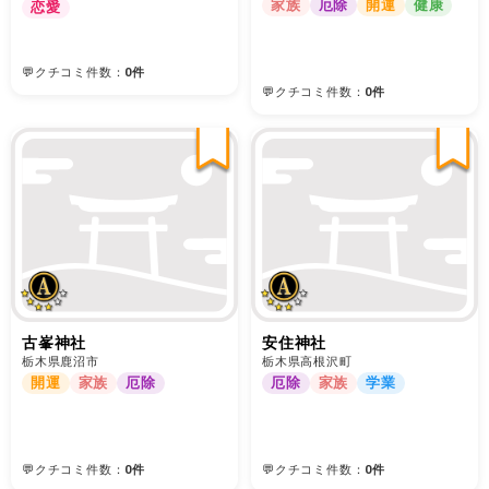
家族
厄除
開運
健康
恋愛
💬クチコミ件数：
0件
💬クチコミ件数：
0件
古峯神社
安住神社
栃木県鹿沼市
栃木県高根沢町
開運
家族
厄除
厄除
家族
学業
💬クチコミ件数：
0件
💬クチコミ件数：
0件