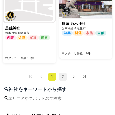
那須 乃木神社
黒磯神社
栃木県那須塩原市
学業
開運
家族
自然
栃木県那須塩原市
恋愛
金運
家族
健康
💬クチコミ件数：
0件
💬クチコミ件数：
0件
1
2
🔍神社をキーワードから探す