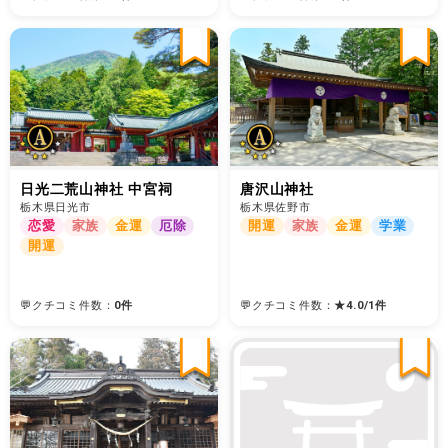
日光二荒山神社 中宮祠
唐沢山神社
栃木県日光市
栃木県佐野市
恋愛
家族
金運
厄除
開運
家族
金運
学業
開運
💬クチコミ件数：
0件
💬クチコミ件数：
★
4.0
/
1
件