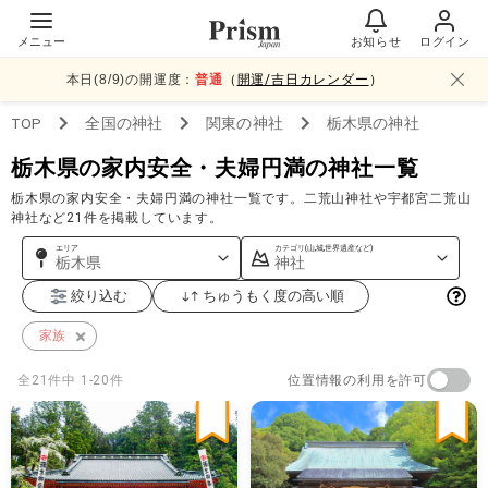
メニュー
お知らせ
ログイン
本日(
8
/
9
)の開運度：
普通
（
開運/吉日カレンダー
）
TOP
全国
の神社
関東
の神社
栃木県
の神社
栃木県の家内安全・夫婦円満の神社一覧
栃木県の家内安全・夫婦円満の神社一覧です。二荒山神社や宇都宮二荒山
神社など21件を掲載しています。
エリア
カテゴリ(山,城,世界遺産など)
栃木県
神社
絞り込む
ちゅうもく度の高い順
家族
位置情報の利用を許可
全
21
件中
1-20件