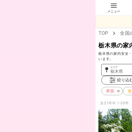
メニュー
TOP
全国
栃木県の家
栃木県の家内安全・
います。
エリア
栃木県
絞り込
家族
金
全
21
件中
1-20件