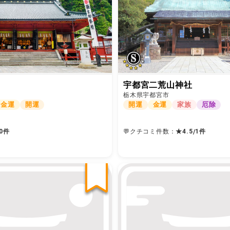
宇都宮二荒山神社
栃木県宇都宮市
金運
開運
開運
金運
家族
厄除
0件
💬クチコミ件数：
★
4.5
1
件
/