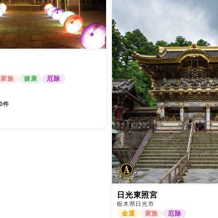
家族
健康
厄除
0件
日光東照宮
栃木県日光市
金運
家族
厄除