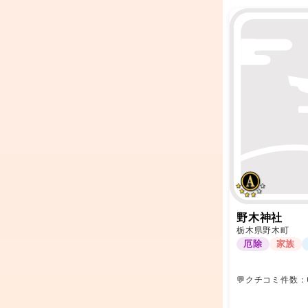
野木神社
栃木県野木町
厄除
家族
💬クチコミ件数：