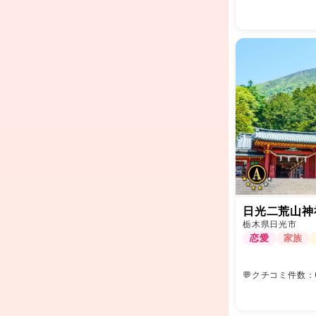
日光二荒山神
栃木県日光市
恋愛
家族
💬クチコミ件数：