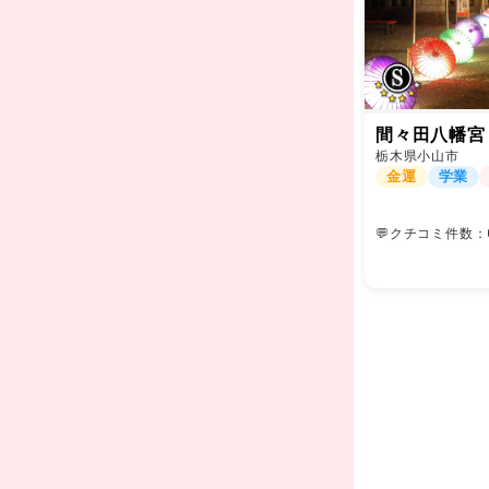
間々田八幡宮
栃木県小山市
金運
学業
💬クチコミ件数：