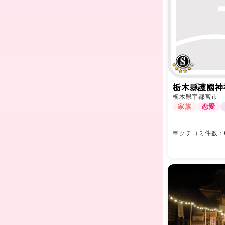
栃木縣護國神
栃木県宇都宮市
家族
恋愛
💬クチコミ件数：