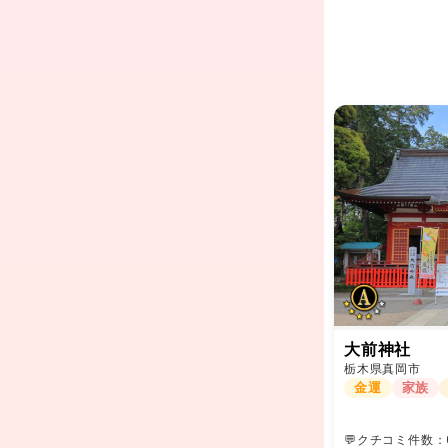
大前神社
栃木県真岡市
金運
家族
💬クチコミ件数：