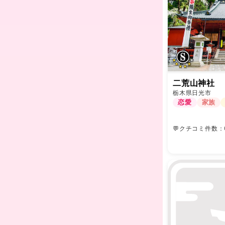
二荒山神社
栃木県日光市
恋愛
家族
💬クチコミ件数：