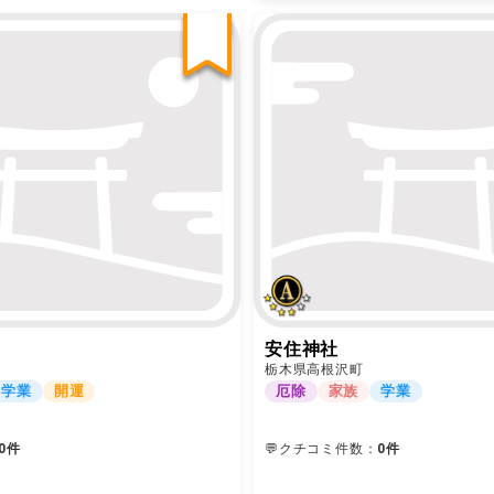
安住神社
栃木県高根沢町
学業
開運
厄除
家族
学業
0件
💬クチコミ件数：
0件