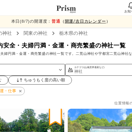
お知
本日(
8
/
7
)の開運度：
普通
（
開運/吉日カレンダー
）
の神社
関東
の神社
栃木県
の神社
内安全・夫婦円満・金運・商売繁盛の神社一覧
夫婦円満・金運・商売繁盛の神社一覧です。二荒山神社や宇都宮二荒山神社な
カテゴリ(山,城,世界遺産など)
神社
む
ちゅうもく度の高い順
運・仕事
位置情報