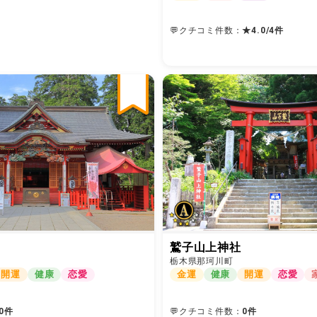
💬クチコミ件数：
★
4.0
4
件
/
鷲子山上神社
栃木県那珂川町
開運
健康
恋愛
金運
健康
開運
恋愛
0件
💬クチコミ件数：
0件