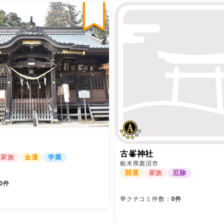
古峯神社
家族
金運
学業
栃木県鹿沼市
開運
家族
厄除
0件
💬クチコミ件数：
0件