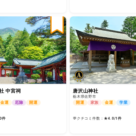
社 中宮祠
唐沢山神社
栃木県佐野市
金運
厄除
開運
開運
家族
金運
学業
0件
💬クチコミ件数：
★
4.0
1
件
/