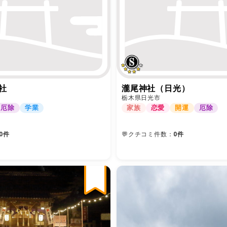
社
瀧尾神社（日光）
栃木県日光市
厄除
学業
家族
恋愛
開運
厄除
0件
💬クチコミ件数：
0件