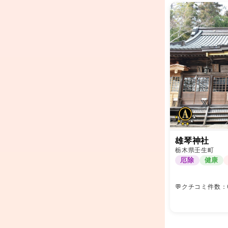
雄琴神社
栃木県壬生町
厄除
健康
💬クチコミ件数：