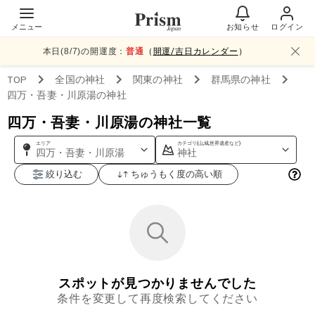
メニュー
お知らせ
ログイン
本日(
8
/
7
)の開運度：
普通
（
開運/吉日カレンダー
）
TOP
全国
の神社
関東
の神社
群馬県
の神社
四万・吾妻・川原湯
の神社
四万・吾妻・川原湯の神社一覧
エリア
カテゴリ(山,城,世界遺産など)
四万・吾妻・川原湯
神社
絞り込む
ちゅうもく度の高い順
スポットが見つかりませんでした
条件を変更して再度検索してください