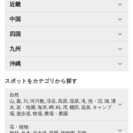
近畿
中国
四国
九州
沖縄
スポットをカテゴリから探す
自然
山, 森, 川, 河川敷, 渓谷, 高原, 湿原, 滝, 池・沼, 湖, 湧
水, 岩・地層, 海岸, 岬, 峠, 湾, 棚田, 温泉, キャンプ
場, 遊歩道, 牧場, 農場・農園
花・植物