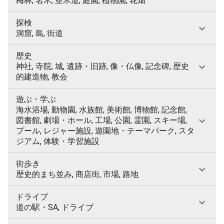
梅林, 名木, 並木道, 庭園, 植物園, 花畑
探検
洞窟, 島, 街道
歴史
神社, 寺院, 城, 遺跡・旧跡, 像・仏像, 記念碑, 歴史
的建造物, 教会
遊ぶ・学ぶ
海水浴場, 動物園, 水族館, 美術館, 博物館, 記念館,
図書館, 劇場・ホール, 工場, 公園, 霊園, スキー場,
プール, レジャー施設, 遊園地・テーマパーク, スタ
ジアム, 体験・学習施設
街歩き
歴史的まち並み, 商店街, 市場, 路地
ドライブ
道の駅・SA, ドライブ