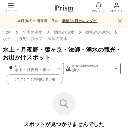
メニュー
お知らせ
ログイン
本日(
8
/
6
)の開運度：
良い
（
開運/吉日カレンダー
）
TOP
全国
の湧水
関東
の湧水
群馬県
の湧水
水上・月夜野・猿ヶ京・法師
の湧水
水上・月夜野・猿ヶ京・法師・湧水の観光・
お出かけスポット
エリア
カテゴリ(山,城,世界遺産など)
水上・月夜野・猿ヶ京・法師
湧水
クチコミの件数が多い順
スポットが見つかりませんでした