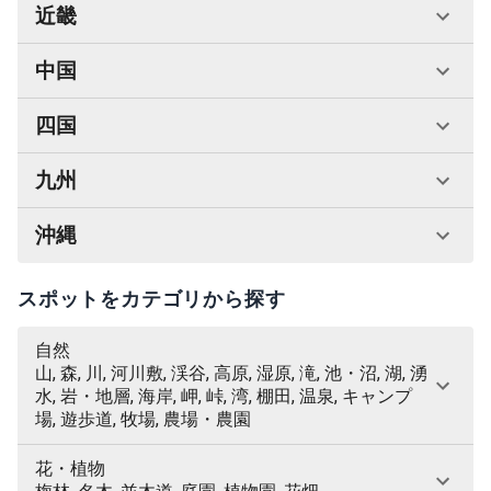
近畿
中国
四国
九州
沖縄
スポットをカテゴリから探す
自然
山, 森, 川, 河川敷, 渓谷, 高原, 湿原, 滝, 池・沼, 湖, 湧
水, 岩・地層, 海岸, 岬, 峠, 湾, 棚田, 温泉, キャンプ
場, 遊歩道, 牧場, 農場・農園
花・植物