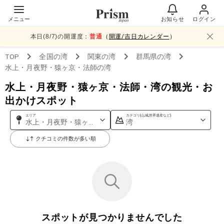
メニュー
お知らせ
ログイン
本日(
8
/
7
)の開運度：
普通
（
開運/吉日カレンダー
）
TOP
全国
の湾
関東
の湾
群馬県
の湾
水上・月夜野・猿ヶ京・法師
の湾
水上・月夜野・猿ヶ京・法師・湾の観光・お
出かけスポット
エリア
カテゴリ(山,城,世界遺産など)
水上・月夜野・猿ヶ京・法師
湾
クチコミの件数が多い順
スポットが見つかりませんでした