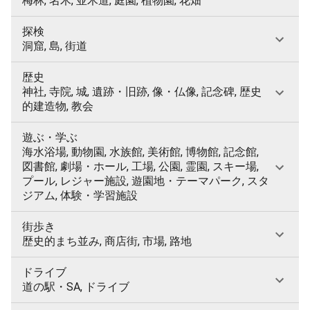
梅林, 名木, 並木道, 庭園, 植物園, 花畑
探検
洞窟, 島, 街道
歴史
神社, 寺院, 城, 遺跡・旧跡, 像・仏像, 記念碑, 歴史
的建造物, 教会
遊ぶ・学ぶ
海水浴場, 動物園, 水族館, 美術館, 博物館, 記念館,
図書館, 劇場・ホール, 工場, 公園, 霊園, スキー場,
プール, レジャー施設, 遊園地・テーマパーク, スタ
ジアム, 体験・学習施設
街歩き
歴史的まち並み, 商店街, 市場, 路地
ドライブ
道の駅・SA, ドライブ