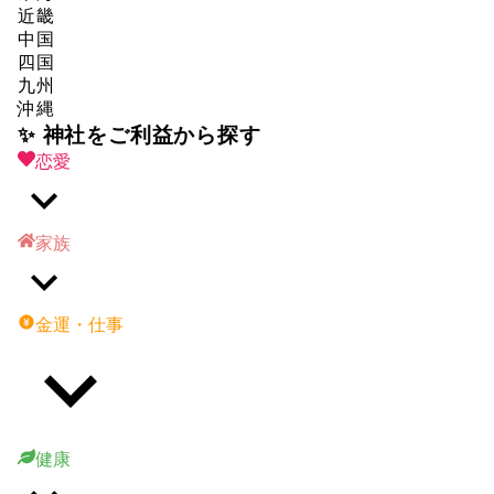
近畿
中国
四国
九州
沖縄
✨ 神社をご利益から探す
恋愛
家族
金運・仕事
健康