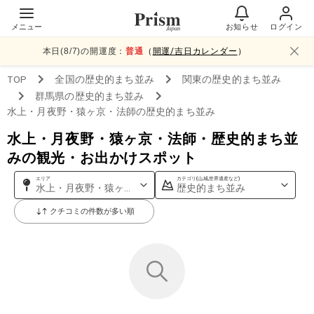
メニュー
お知らせ
ログイン
本日(
8
/
7
)の開運度：
普通
（
開運/吉日カレンダー
）
TOP
全国
の歴史的まち並み
関東
の歴史的まち並み
群馬県
の歴史的まち並み
水上・月夜野・猿ヶ京・法師
の歴史的まち並み
水上・月夜野・猿ヶ京・法師・歴史的まち並
みの観光・お出かけスポット
エリア
カテゴリ(山,城,世界遺産など)
水上・月夜野・猿ヶ京・法師
歴史的まち並み
クチコミの件数が多い順