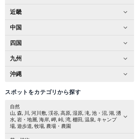
近畿
中国
四国
九州
沖縄
スポットをカテゴリから探す
自然
山, 森, 川, 河川敷, 渓谷, 高原, 湿原, 滝, 池・沼, 湖, 湧
水, 岩・地層, 海岸, 岬, 峠, 湾, 棚田, 温泉, キャンプ
場, 遊歩道, 牧場, 農場・農園