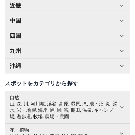
近畿
中国
四国
九州
沖縄
スポットをカテゴリから探す
自然
山, 森, 川, 河川敷, 渓谷, 高原, 湿原, 滝, 池・沼, 湖, 湧
水, 岩・地層, 海岸, 岬, 峠, 湾, 棚田, 温泉, キャンプ
場, 遊歩道, 牧場, 農場・農園
花・植物