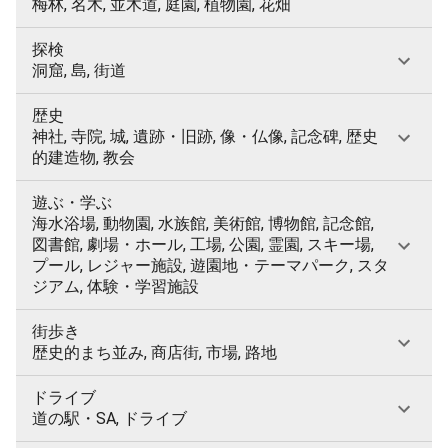
梅林, 名木, 並木道, 庭園, 植物園, 花畑
探検
洞窟, 島, 街道
歴史
神社, 寺院, 城, 遺跡・旧跡, 像・仏像, 記念碑, 歴史
的建造物, 教会
遊ぶ・学ぶ
海水浴場, 動物園, 水族館, 美術館, 博物館, 記念館,
図書館, 劇場・ホール, 工場, 公園, 霊園, スキー場,
プール, レジャー施設, 遊園地・テーマパーク, スタ
ジアム, 体験・学習施設
街歩き
歴史的まち並み, 商店街, 市場, 路地
ドライブ
道の駅・SA, ドライブ