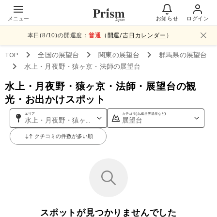
メニュー
お知らせ
ログイン
本日(
8
/
10
)の開運度：
普通
（
開運/吉日カレンダー
）
TOP
全国
の展望台
関東
の展望台
群馬県
の展望台
水上・月夜野・猿ヶ京・法師
の展望台
水上・月夜野・猿ヶ京・法師・展望台の観
光・お出かけスポット
エリア
カテゴリ(山,城,世界遺産など)
水上・月夜野・猿ヶ京・法師
展望台
クチコミの件数が多い順
スポットが見つかりませんでした