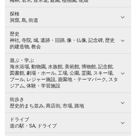
梅林, 名木, 並木道, 庭園, 植物園, 花畑
探検
洞窟, 島, 街道
歴史
神社, 寺院, 城, 遺跡・旧跡, 像・仏像, 記念碑, 歴史
的建造物, 教会
遊ぶ・学ぶ
海水浴場, 動物園, 水族館, 美術館, 博物館, 記念館,
図書館, 劇場・ホール, 工場, 公園, 霊園, スキー場,
プール, レジャー施設, 遊園地・テーマパーク, スタ
ジアム, 体験・学習施設
街歩き
歴史的まち並み, 商店街, 市場, 路地
ドライブ
道の駅・SA, ドライブ