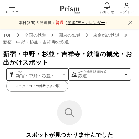
メニュー
お知らせ
ログイン
本日(
8
/
9
)の開運度：
普通
（
開運/吉日カレンダー
）
TOP
全国
の鉄道
関東
の鉄道
東京都
の鉄道
新宿・中野・杉並・吉祥寺
の鉄道
新宿・中野・杉並・吉祥寺・鉄道の観光・お
出かけスポット
エリア
カテゴリ(山,城,世界遺産など)
新宿・中野・杉並・吉祥寺
鉄道
クチコミの件数が多い順
スポットが見つかりませんでした