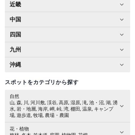
近畿
中国
四国
九州
沖縄
スポットをカテゴリから探す
自然
山, 森, 川, 河川敷, 渓谷, 高原, 湿原, 滝, 池・沼, 湖, 湧
水, 岩・地層, 海岸, 岬, 峠, 湾, 棚田, 温泉, キャンプ
場, 遊歩道, 牧場, 農場・農園
花・植物