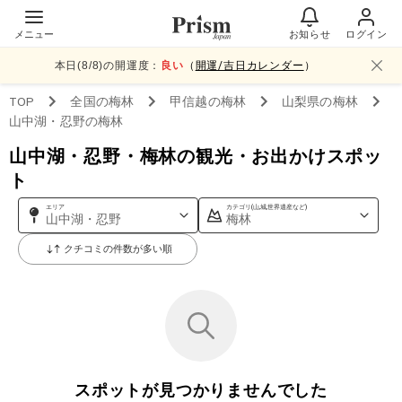
メニュー
お知らせ
ログイン
本日(
8
/
8
)の開運度：
良い
（
開運/吉日カレンダー
）
TOP
全国
の梅林
甲信越
の梅林
山梨県
の梅林
山中湖・忍野
の梅林
山中湖・忍野・梅林の観光・お出かけスポッ
ト
エリア
カテゴリ(山,城,世界遺産など)
山中湖・忍野
梅林
クチコミの件数が多い順
スポットが見つかりませんでした