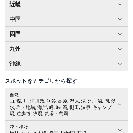
近畿
中国
四国
九州
沖縄
スポットをカテゴリから探す
自然
山, 森, 川, 河川敷, 渓谷, 高原, 湿原, 滝, 池・沼, 湖, 湧
水, 岩・地層, 海岸, 岬, 峠, 湾, 棚田, 温泉, キャンプ
場, 遊歩道, 牧場, 農場・農園
花・植物