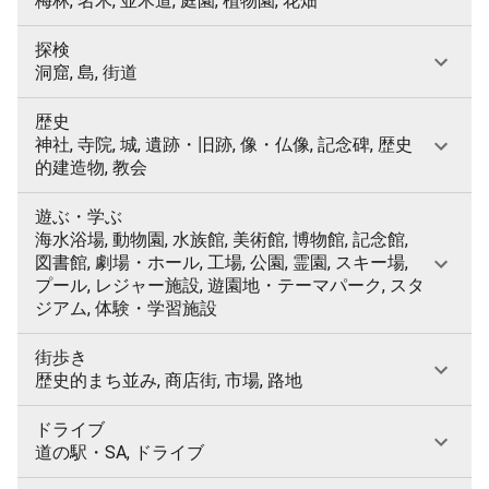
梅林, 名木, 並木道, 庭園, 植物園, 花畑
探検
洞窟, 島, 街道
歴史
神社, 寺院, 城, 遺跡・旧跡, 像・仏像, 記念碑, 歴史
的建造物, 教会
遊ぶ・学ぶ
海水浴場, 動物園, 水族館, 美術館, 博物館, 記念館,
図書館, 劇場・ホール, 工場, 公園, 霊園, スキー場,
プール, レジャー施設, 遊園地・テーマパーク, スタ
ジアム, 体験・学習施設
街歩き
歴史的まち並み, 商店街, 市場, 路地
ドライブ
道の駅・SA, ドライブ