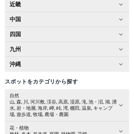
近畿
中国
四国
九州
沖縄
スポットをカテゴリから探す
自然
山, 森, 川, 河川敷, 渓谷, 高原, 湿原, 滝, 池・沼, 湖, 湧
水, 岩・地層, 海岸, 岬, 峠, 湾, 棚田, 温泉, キャンプ
場, 遊歩道, 牧場, 農場・農園
花・植物