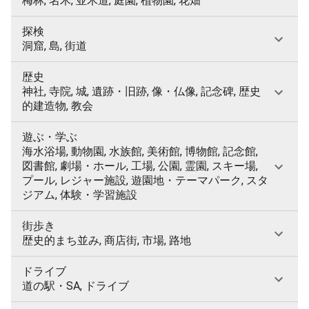
梅林, 名木, 並木道, 庭園, 植物園, 花畑
探検
洞窟, 島, 街道
歴史
神社, 寺院, 城, 遺跡・旧跡, 像・仏像, 記念碑, 歴史
的建造物, 教会
遊ぶ・学ぶ
海水浴場, 動物園, 水族館, 美術館, 博物館, 記念館,
図書館, 劇場・ホール, 工場, 公園, 霊園, スキー場,
プール, レジャー施設, 遊園地・テーマパーク, スタ
ジアム, 体験・学習施設
街歩き
歴史的まち並み, 商店街, 市場, 路地
ドライブ
道の駅・SA, ドライブ