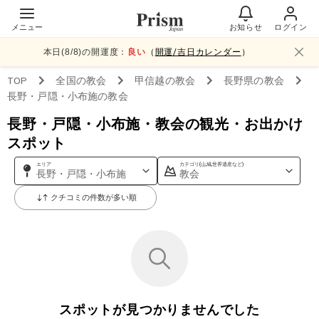
メニュー
お知らせ
ログイン
本日(
8
/
8
)の開運度：
良い
（
開運/吉日カレンダー
）
TOP
全国
の教会
甲信越
の教会
長野県
の教会
長野・戸隠・小布施
の教会
長野・戸隠・小布施・教会の観光・お出かけ
スポット
エリア
カテゴリ(山,城,世界遺産など)
長野・戸隠・小布施
教会
クチコミの件数が多い順
スポットが見つかりませんでした