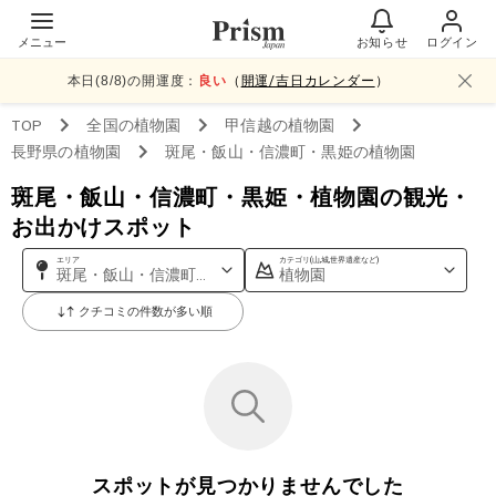
メニュー
お知らせ
ログイン
本日(
8
/
8
)の開運度：
良い
（
開運/吉日カレンダー
）
TOP
全国
の植物園
甲信越
の植物園
長野県
の植物園
斑尾・飯山・信濃町・黒姫
の植物園
斑尾・飯山・信濃町・黒姫・植物園の観光・
お出かけスポット
エリア
カテゴリ(山,城,世界遺産など)
斑尾・飯山・信濃町・黒姫
植物園
クチコミの件数が多い順
スポットが見つかりませんでした