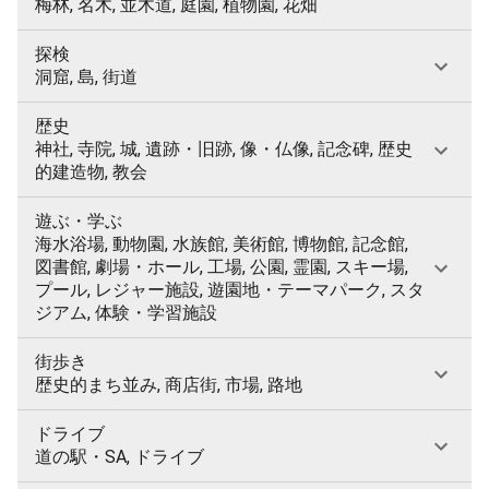
梅林, 名木, 並木道, 庭園, 植物園, 花畑
探検
洞窟, 島, 街道
歴史
神社, 寺院, 城, 遺跡・旧跡, 像・仏像, 記念碑, 歴史
的建造物, 教会
遊ぶ・学ぶ
海水浴場, 動物園, 水族館, 美術館, 博物館, 記念館,
図書館, 劇場・ホール, 工場, 公園, 霊園, スキー場,
プール, レジャー施設, 遊園地・テーマパーク, スタ
ジアム, 体験・学習施設
街歩き
歴史的まち並み, 商店街, 市場, 路地
ドライブ
道の駅・SA, ドライブ