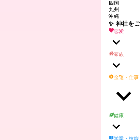
四国
九州
沖縄
✨ 神社を
恋愛
家族
金運・仕事
健康
学業・技能