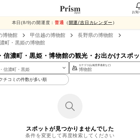
お知
本日(
8
/
9
)の開運度：
普通
（
開運/吉日カレンダー
）
の博物館
甲信越
の博物館
長野県
の博物館
濃町・黒姫
の博物館
・信濃町・黒姫・博物館の観光・お出かけスポッ
カテゴリ(山,城,世界遺産など)
・信濃町・黒姫
博物館
クチコミの件数が多い順
スポットが見つかりませんでした
条件を変更して再度検索してください