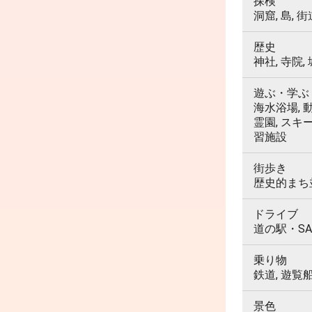
探検
洞窟, 島, 街
歴史
神社, 寺院,
遊ぶ・学ぶ
海水浴場, 動
霊園, スキ
習施設
街歩き
歴史的まち並
ドライブ
道の駅・SA
乗り物
鉄道, 遊覧
景色