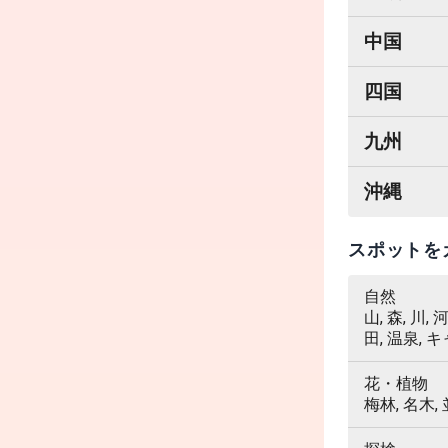
中国
四国
九州
沖縄
スポットを
自然
山, 森, 川,
田, 温泉, 
花・植物
梅林, 名木,