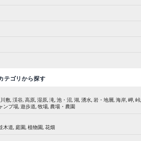
カテゴリから探す
 河川敷, 渓谷, 高原, 湿原, 滝, 池・沼, 湖, 湧水, 岩・地層, 海岸, 岬, 峠,
キャンプ場, 遊歩道, 牧場, 農場・農園
 並木道, 庭園, 植物園, 花畑