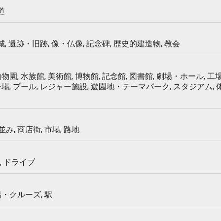
道
 城, 遺跡・旧跡, 像・仏像, 記念碑, 歴史的建造物, 教会
物園, 水族館, 美術館, 博物館, 記念館, 図書館, 劇場・ホール, 工場
ー場, プール, レジャー施設, 遊園地・テーマパーク, スタジアム,
み, 商店街, 市場, 路地
, ドライブ
船・クルーズ, 駅