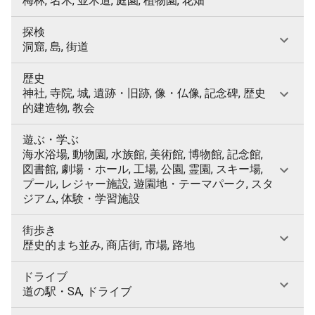
梅林, 名木, 並木道, 庭園, 植物園, 花畑
探検
洞窟, 島, 街道
歴史
神社, 寺院, 城, 遺跡・旧跡, 像・仏像, 記念碑, 歴史
的建造物, 教会
遊ぶ・学ぶ
海水浴場, 動物園, 水族館, 美術館, 博物館, 記念館,
図書館, 劇場・ホール, 工場, 公園, 霊園, スキー場,
プール, レジャー施設, 遊園地・テーマパーク, スタ
ジアム, 体験・学習施設
街歩き
歴史的まち並み, 商店街, 市場, 路地
ドライブ
道の駅・SA, ドライブ