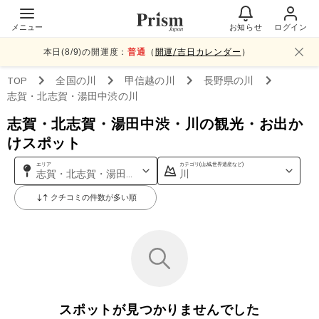
メニュー
お知らせ
ログイン
本日(
8
/
9
)の開運度：
普通
（
開運/吉日カレンダー
）
TOP
全国
の川
甲信越
の川
長野県
の川
志賀・北志賀・湯田中渋
の川
志賀・北志賀・湯田中渋・川の観光・お出か
けスポット
エリア
カテゴリ(山,城,世界遺産など)
志賀・北志賀・湯田中渋
川
クチコミの件数が多い順
スポットが見つかりませんでした