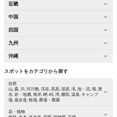
近畿
中国
四国
九州
沖縄
スポットをカテゴリから探す
自然
山, 森, 川, 河川敷, 渓谷, 高原, 湿原, 滝, 池・沼, 湖, 湧
水, 岩・地層, 海岸, 岬, 峠, 湾, 棚田, 温泉, キャンプ
場, 遊歩道, 牧場, 農場・農園
花・植物