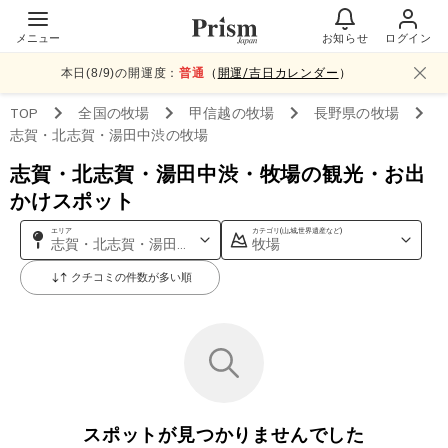
メニュー
お知らせ
ログイン
本日(
8
/
9
)の開運度：
普通
（
開運/吉日カレンダー
）
TOP
全国
の牧場
甲信越
の牧場
長野県
の牧場
志賀・北志賀・湯田中渋
の牧場
志賀・北志賀・湯田中渋・牧場の観光・お出
かけスポット
エリア
カテゴリ(山,城,世界遺産など)
志賀・北志賀・湯田中渋
牧場
クチコミの件数が多い順
スポットが見つかりませんでした