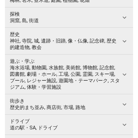
梅林, 名木, 並木道, 庭園, 植物園, 花畑
探検
洞窟, 島, 街道
歴史
神社, 寺院, 城, 遺跡・旧跡, 像・仏像, 記念碑, 歴史
的建造物, 教会
遊ぶ・学ぶ
海水浴場, 動物園, 水族館, 美術館, 博物館, 記念館,
図書館, 劇場・ホール, 工場, 公園, 霊園, スキー場,
プール, レジャー施設, 遊園地・テーマパーク, スタ
ジアム, 体験・学習施設
街歩き
歴史的まち並み, 商店街, 市場, 路地
ドライブ
道の駅・SA, ドライブ