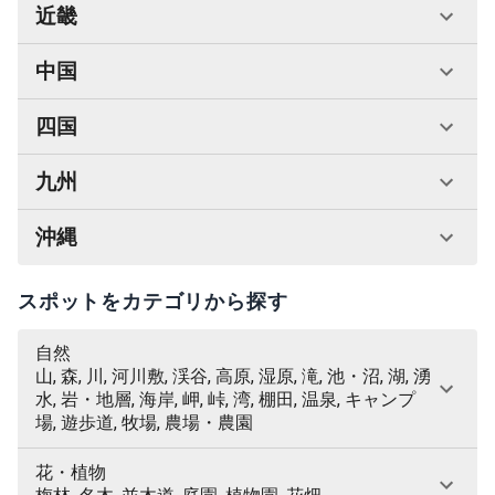
近畿
中国
四国
九州
沖縄
スポットをカテゴリから探す
自然
山, 森, 川, 河川敷, 渓谷, 高原, 湿原, 滝, 池・沼, 湖, 湧
水, 岩・地層, 海岸, 岬, 峠, 湾, 棚田, 温泉, キャンプ
場, 遊歩道, 牧場, 農場・農園
花・植物