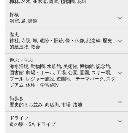
梅林, 名木, 並木道, 庭園, 植物園, 花畑
探検
洞窟, 島, 街道
歴史
神社, 寺院, 城, 遺跡・旧跡, 像・仏像, 記念碑, 歴史
的建造物, 教会
遊ぶ・学ぶ
海水浴場, 動物園, 水族館, 美術館, 博物館, 記念館,
図書館, 劇場・ホール, 工場, 公園, 霊園, スキー場,
プール, レジャー施設, 遊園地・テーマパーク, スタ
ジアム, 体験・学習施設
街歩き
歴史的まち並み, 商店街, 市場, 路地
ドライブ
道の駅・SA, ドライブ