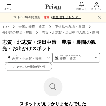
メニュー
お知らせ
ログイン
本日(
8
/
10
)の開運度：
普通
（
開運/吉日カレンダー
）
TOP
全国
の農場・農園
甲信越
の農場・農園
長野県
の農場・農園
志賀・北志賀・湯田中渋
の農場・農園
志賀・北志賀・湯田中渋・農場・農園の観
光・お出かけスポット
エリア
カテゴリ(山,城,世界遺産など)
志賀・北志賀・湯田中渋
農場・農園
クチコミの件数が多い順
スポットが見つかりませんでした