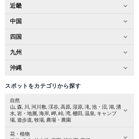
近畿
中国
四国
九州
沖縄
スポットをカテゴリから探す
自然
山, 森, 川, 河川敷, 渓谷, 高原, 湿原, 滝, 池・沼, 湖, 湧
水, 岩・地層, 海岸, 岬, 峠, 湾, 棚田, 温泉, キャンプ
場, 遊歩道, 牧場, 農場・農園
花・植物