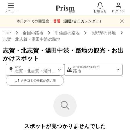
メニュー
お知らせ
ログイン
本日(
8
/
10
)の開運度：
普通
（
開運/吉日カレンダー
）
TOP
全国
の路地
甲信越
の路地
長野県
の路地
志賀・北志賀・湯田中渋
の路地
志賀・北志賀・湯田中渋・路地の観光・お出
かけスポット
エリア
カテゴリ(山,城,世界遺産など)
志賀・北志賀・湯田中渋
路地
クチコミの件数が多い順
スポットが見つかりませんでした