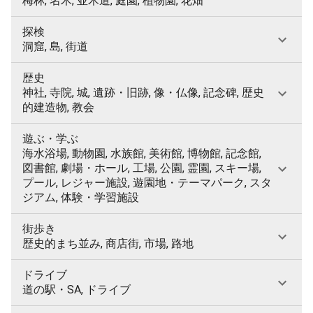
梅林, 名木, 並木道, 庭園, 植物園, 花畑
探検
洞窟, 島, 街道
歴史
神社, 寺院, 城, 遺跡・旧跡, 像・仏像, 記念碑, 歴史
的建造物, 教会
遊ぶ・学ぶ
海水浴場, 動物園, 水族館, 美術館, 博物館, 記念館,
図書館, 劇場・ホール, 工場, 公園, 霊園, スキー場,
プール, レジャー施設, 遊園地・テーマパーク, スタ
ジアム, 体験・学習施設
街歩き
歴史的まち並み, 商店街, 市場, 路地
ドライブ
道の駅・SA, ドライブ