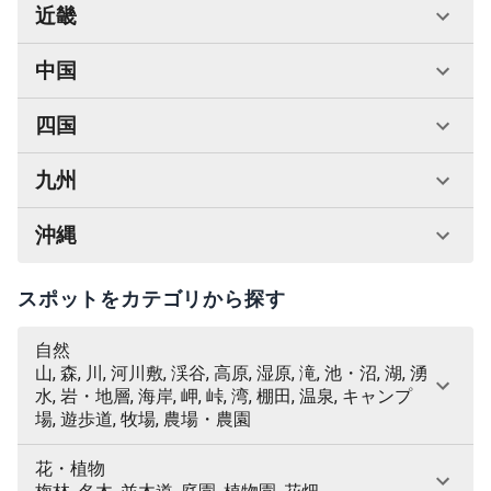
近畿
中国
四国
九州
沖縄
スポットをカテゴリから探す
自然
山, 森, 川, 河川敷, 渓谷, 高原, 湿原, 滝, 池・沼, 湖, 湧
水, 岩・地層, 海岸, 岬, 峠, 湾, 棚田, 温泉, キャンプ
場, 遊歩道, 牧場, 農場・農園
花・植物