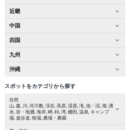
近畿
中国
四国
九州
沖縄
スポットをカテゴリから探す
自然
山, 森, 川, 河川敷, 渓谷, 高原, 湿原, 滝, 池・沼, 湖, 湧
水, 岩・地層, 海岸, 岬, 峠, 湾, 棚田, 温泉, キャンプ
場, 遊歩道, 牧場, 農場・農園