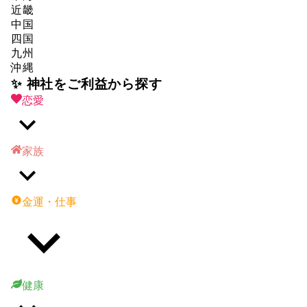
近畿
中国
四国
九州
沖縄
✨ 神社をご利益から探す
恋愛
家族
金運・仕事
健康