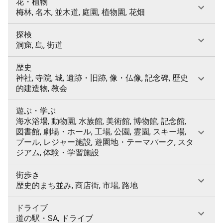
花・植物
梅林, 名木, 並木道, 庭園, 植物園, 花畑
探検
洞窟, 島, 街道
歴史
神社, 寺院, 城, 遺跡・旧跡, 像・仏像, 記念碑, 歴史
的建造物, 教会
遊ぶ・学ぶ
海水浴場, 動物園, 水族館, 美術館, 博物館, 記念館,
図書館, 劇場・ホール, 工場, 公園, 霊園, スキー場,
プール, レジャー施設, 遊園地・テーマパーク, スタ
ジアム, 体験・学習施設
街歩き
歴史的まち並み, 商店街, 市場, 路地
ドライブ
道の駅・SA, ドライブ