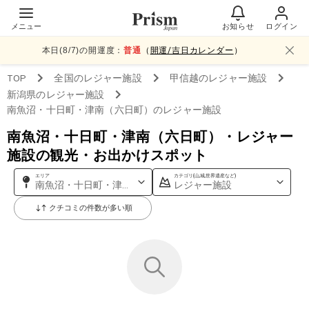
メニュー
お知らせ
ログイン
本日(
8
/
7
)の開運度：
普通
（
開運/吉日カレンダー
）
TOP
全国
のレジャー施設
甲信越
のレジャー施設
新潟県
のレジャー施設
南魚沼・十日町・津南（六日町）
のレジャー施設
南魚沼・十日町・津南（六日町）・レジャー
施設の観光・お出かけスポット
エリア
カテゴリ(山,城,世界遺産など)
南魚沼・十日町・津南（六日町）
レジャー施設
クチコミの件数が多い順