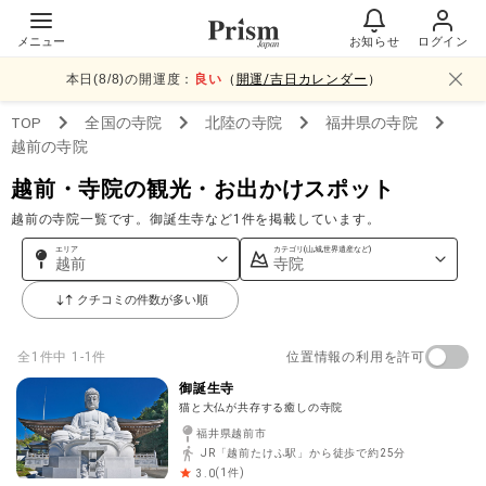
メニュー
お知らせ
ログイン
本日(
8
/
8
)の開運度：
良い
（
開運/吉日カレンダー
）
TOP
全国
の寺院
北陸
の寺院
福井県
の寺院
越前
の寺院
越前・寺院の観光・お出かけスポット
越前の寺院一覧です。御誕生寺など1件を掲載しています。
エリア
カテゴリ(山,城,世界遺産など)
越前
寺院
クチコミの件数が多い順
位置情報の利用を許可
全
1
件中
1-1件
御誕生寺
猫と大仏が共存する癒しの寺院
福井県越前市
JR「越前たけふ駅」から徒歩で約25分
(
1
件)
3.0