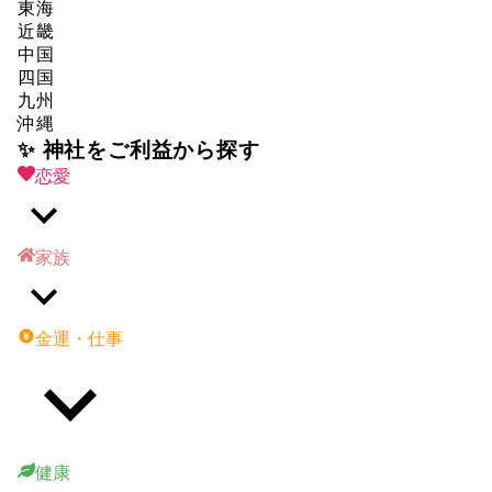
東海
近畿
中国
四国
九州
沖縄
✨ 神社をご利益から探す
恋愛
家族
金運・仕事
健康