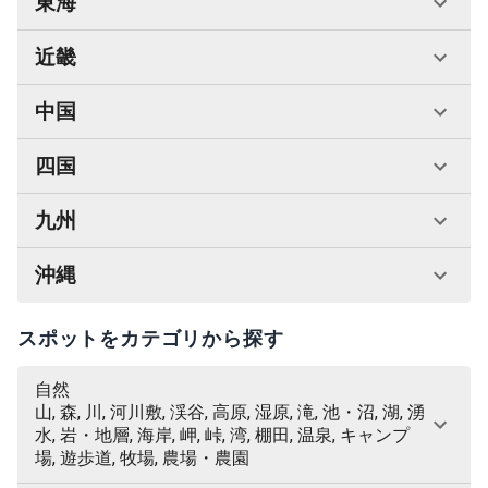
東海
近畿
中国
四国
九州
沖縄
スポットをカテゴリから探す
自然
山, 森, 川, 河川敷, 渓谷, 高原, 湿原, 滝, 池・沼, 湖, 湧
水, 岩・地層, 海岸, 岬, 峠, 湾, 棚田, 温泉, キャンプ
場, 遊歩道, 牧場, 農場・農園