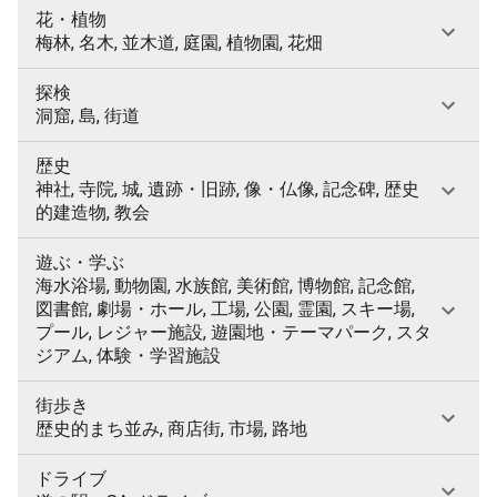
花・植物
梅林, 名木, 並木道, 庭園, 植物園, 花畑
探検
洞窟, 島, 街道
歴史
神社, 寺院, 城, 遺跡・旧跡, 像・仏像, 記念碑, 歴史
的建造物, 教会
遊ぶ・学ぶ
海水浴場, 動物園, 水族館, 美術館, 博物館, 記念館,
図書館, 劇場・ホール, 工場, 公園, 霊園, スキー場,
プール, レジャー施設, 遊園地・テーマパーク, スタ
ジアム, 体験・学習施設
街歩き
歴史的まち並み, 商店街, 市場, 路地
ドライブ