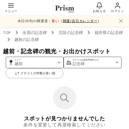
メニュー
お知らせ
ログイン
本日(
8
/
8
)の開運度：
良い
（
開運/吉日カレンダー
）
TOP
全国
の記念碑
北陸
の記念碑
福井県
の記念碑
越前
の記念碑
越前・記念碑の観光・お出かけスポット
エリア
カテゴリ(山,城,世界遺産など)
越前
記念碑
クチコミの件数が多い順
スポットが見つかりませんでした
条件を変更して再度検索してください