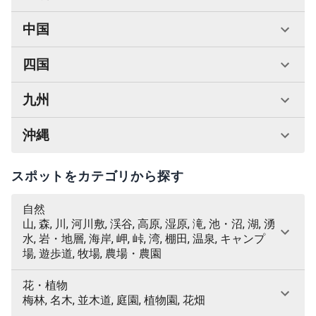
中国
四国
九州
沖縄
スポットをカテゴリから探す
自然
山, 森, 川, 河川敷, 渓谷, 高原, 湿原, 滝, 池・沼, 湖, 湧
水, 岩・地層, 海岸, 岬, 峠, 湾, 棚田, 温泉, キャンプ
場, 遊歩道, 牧場, 農場・農園
花・植物
梅林, 名木, 並木道, 庭園, 植物園, 花畑