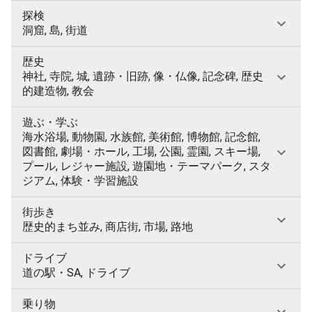
探検
洞窟, 島, 街道
歴史
神社, 寺院, 城, 遺跡・旧跡, 像・仏像, 記念碑, 歴史
的建造物, 教会
遊ぶ・学ぶ
海水浴場, 動物園, 水族館, 美術館, 博物館, 記念館,
図書館, 劇場・ホール, 工場, 公園, 霊園, スキー場,
プール, レジャー施設, 遊園地・テーマパーク, スタ
ジアム, 体験・学習施設
街歩き
歴史的まち並み, 商店街, 市場, 路地
ドライブ
道の駅・SA, ドライブ
乗り物