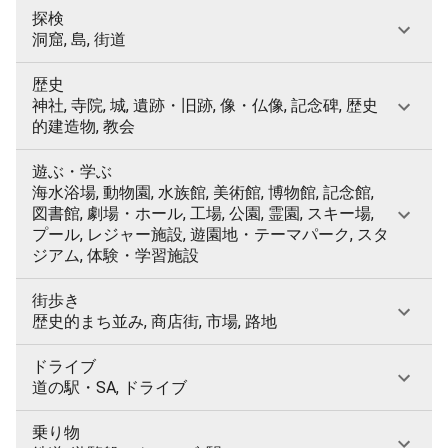
探検
洞窟, 島, 街道
歴史
神社, 寺院, 城, 遺跡・旧跡, 像・仏像, 記念碑, 歴史
的建造物, 教会
遊ぶ・学ぶ
海水浴場, 動物園, 水族館, 美術館, 博物館, 記念館,
図書館, 劇場・ホール, 工場, 公園, 霊園, スキー場,
プール, レジャー施設, 遊園地・テーマパーク, スタ
ジアム, 体験・学習施設
街歩き
歴史的まち並み, 商店街, 市場, 路地
ドライブ
道の駅・SA, ドライブ
乗り物