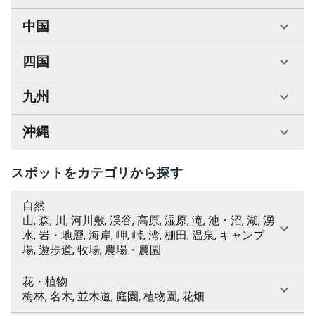
中国
四国
九州
沖縄
スポットをカテゴリから探す
自然
山, 森, 川, 河川敷, 渓谷, 高原, 湿原, 滝, 池・沼, 湖, 湧
水, 岩・地層, 海岸, 岬, 峠, 湾, 棚田, 温泉, キャンプ
場, 遊歩道, 牧場, 農場・農園
花・植物
梅林, 名木, 並木道, 庭園, 植物園, 花畑