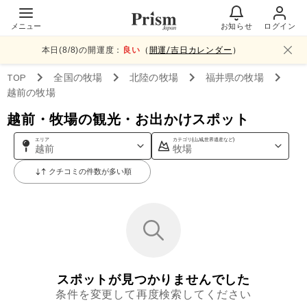
メニュー
お知らせ
ログイン
本日(
8
/
8
)の開運度：
良い
（
開運/吉日カレンダー
）
TOP
全国
の牧場
北陸
の牧場
福井県
の牧場
越前
の牧場
越前・牧場の観光・お出かけスポット
エリア
カテゴリ(山,城,世界遺産など)
越前
牧場
クチコミの件数が多い順
スポットが見つかりませんでした
条件を変更して再度検索してください